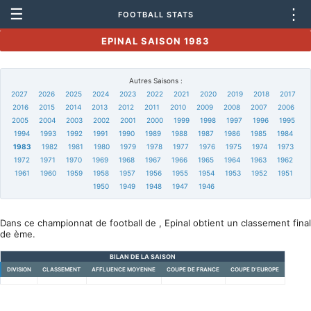
☰
⋮
FOOTBALL STATS
EPINAL SAISON 1983
Autres Saisons :
2027
2026
2025
2024
2023
2022
2021
2020
2019
2018
2017
2016
2015
2014
2013
2012
2011
2010
2009
2008
2007
2006
2005
2004
2003
2002
2001
2000
1999
1998
1997
1996
1995
1994
1993
1992
1991
1990
1989
1988
1987
1986
1985
1984
1983
1982
1981
1980
1979
1978
1977
1976
1975
1974
1973
1972
1971
1970
1969
1968
1967
1966
1965
1964
1963
1962
1961
1960
1959
1958
1957
1956
1955
1954
1953
1952
1951
1950
1949
1948
1947
1946
Dans ce championnat de football de , Epinal obtient un classement final
de ème.
BILAN DE LA SAISON
DIVISION
CLASSEMENT
AFFLUENCE MOYENNE
COUPE DE FRANCE
COUPE D'EUROPE