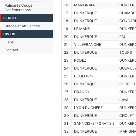
16
MARIGNANE
DUNKER
Palmarès Coupe
Confederations
17
DUNKERQUE
CHAMBL
STADES
18
DUNKERQUE
CONCAR
Stades et Affluences
19
LE MANS
DUNKER
DIVERS
20
DUNKERQUE
PAU
Liens
21
VILLEFRANCHE
DUNKER
Contact
22
DUNKERQUE
TOURS
23
RODEZ
DUNKER
24
DUNKERQUE
QUEVILL
25
BOULOGNE
DUNKER
26
DUNKERQUE
BOURG-
27
DRANCY
DUNKER
28
DUNKERQUE
LAVAL
29
LYON DUCHERE
DUNKER
30
DUNKERQUE
CHOLET
31
SANNOIS-ST-GRATIEN
DUNKER
32
DUNKERQUE
MARIGN