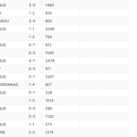
QUE
3-0
1460
Y
1-2
819
NEAU
3-0
800
QUE
1-1
3090
1-2
764
QUE
0-1
812
0-0
1060
QUE
4-1
3476
Y
0-0
911
QUE
0-1
3201
PERONNAS
1-4
907
QUE
0-1
328
1-0
1015
QUE
0-0
299
0-0
1120
QUE
1-1
273
ANE
2-0
1274