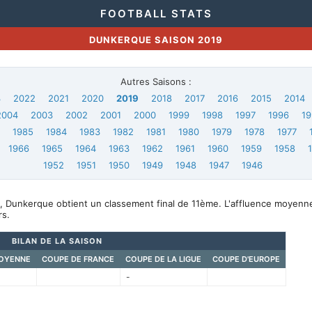
FOOTBALL STATS
DUNKERQUE SAISON 2019
Autres Saisons :
3
2022
2021
2020
2019
2018
2017
2016
2015
2014
2004
2003
2002
2001
2000
1999
1998
1997
1996
19
6
1985
1984
1983
1982
1981
1980
1979
1978
1977
1966
1965
1964
1963
1962
1961
1960
1959
1958
1952
1951
1950
1949
1948
1947
1946
, Dunkerque obtient un classement final de 11ème. L'affluence moyenn
s.
BILAN DE LA SAISON
OYENNE
COUPE DE FRANCE
COUPE DE LA LIGUE
COUPE D'EUROPE
-