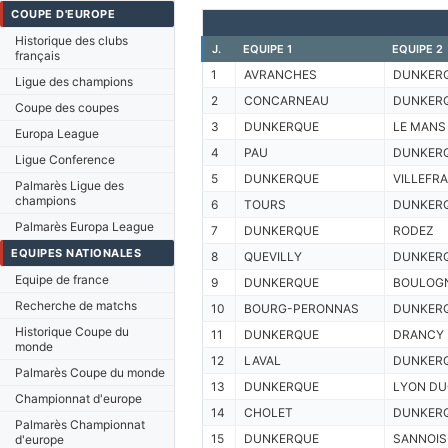
COUPE D'EUROPE
Historique des clubs
J.
EQUIPE 1
EQUIPE 2
français
1
AVRANCHES
DUNKER
Ligue des champions
2
CONCARNEAU
DUNKER
Coupe des coupes
3
DUNKERQUE
LE MANS
Europa League
4
PAU
DUNKER
Ligue Conference
5
DUNKERQUE
VILLEFR
Palmarès Ligue des
champions
6
TOURS
DUNKER
Palmarès Europa League
7
DUNKERQUE
RODEZ
EQUIPES NATIONALES
8
QUEVILLY
DUNKER
Equipe de france
9
DUNKERQUE
BOULOG
Recherche de matchs
10
BOURG-PERONNAS
DUNKER
Historique Coupe du
11
DUNKERQUE
DRANCY
monde
12
LAVAL
DUNKER
Palmarès Coupe du monde
13
DUNKERQUE
LYON DU
Championnat d'europe
14
CHOLET
DUNKER
Palmarès Championnat
15
DUNKERQUE
SANNOIS
d'europe