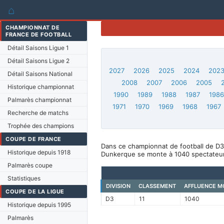
⌂
CHAMPIONNAT DE
FRANCE DE FOOTBALL
Détail Saisons Ligue 1
Détail Saisons Ligue 2
2027
2026
2025
2024
202
Détail Saisons National
2008
2007
2006
2005
Historique championnat
1990
1989
1988
1987
198
Palmarès championnat
1971
1970
1969
1968
1967
Recherche de matchs
Trophée des champions
COUPE DE FRANCE
Dans ce championnat de football de D3
Historique depuis 1918
Dunkerque se monte à 1040 spectateur
Palmarès coupe
Statistiques
DIVISION
CLASSEMENT
AFFLUENCE M
COUPE DE LA LIGUE
D3
11
1040
Historique depuis 1995
Palmarès