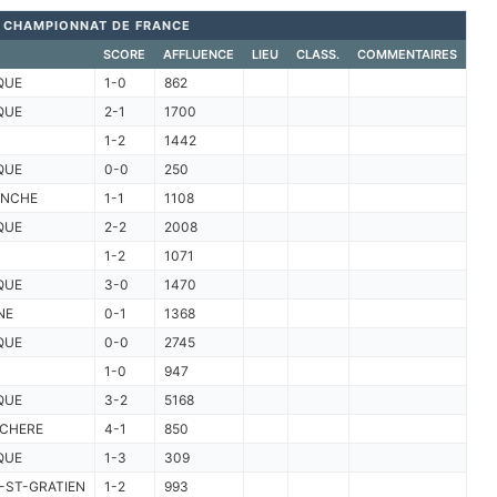
CHAMPIONNAT DE FRANCE
SCORE
AFFLUENCE
LIEU
CLASS.
COMMENTAIRES
QUE
1-0
862
QUE
2-1
1700
1-2
1442
QUE
0-0
250
ANCHE
1-1
1108
QUE
2-2
2008
1-2
1071
QUE
3-0
1470
NE
0-1
1368
QUE
0-0
2745
1-0
947
QUE
3-2
5168
CHERE
4-1
850
QUE
1-3
309
-ST-GRATIEN
1-2
993