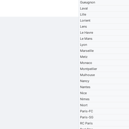
Gueugnon
Laval
Lille
Lorient
Lens
Le Havre
Le Mans
Lyon
Marseille
Metz
Monaco
Montpellier
Mulhouse
Nancy
Nantes
Nice
Nimes
Niort
Paris-FC
Paris-SG
RC Paris