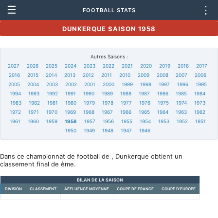
☰
⋮
FOOTBALL STATS
DUNKERQUE SAISON 1958
Autres Saisons :
2027
2026
2025
2024
2023
2022
2021
2020
2019
2018
2017
2016
2015
2014
2013
2012
2011
2010
2009
2008
2007
2006
2005
2004
2003
2002
2001
2000
1999
1998
1997
1996
1995
1994
1993
1992
1991
1990
1989
1988
1987
1986
1985
1984
1983
1982
1981
1980
1979
1978
1977
1976
1975
1974
1973
1972
1971
1970
1969
1968
1967
1966
1965
1964
1963
1962
1961
1960
1959
1958
1957
1956
1955
1954
1953
1952
1951
1950
1949
1948
1947
1946
Dans ce championnat de football de , Dunkerque obtient un
classement final de ème.
BILAN DE LA SAISON
DIVISION
CLASSEMENT
AFFLUENCE MOYENNE
COUPE DE FRANCE
COUPE D'EUROPE