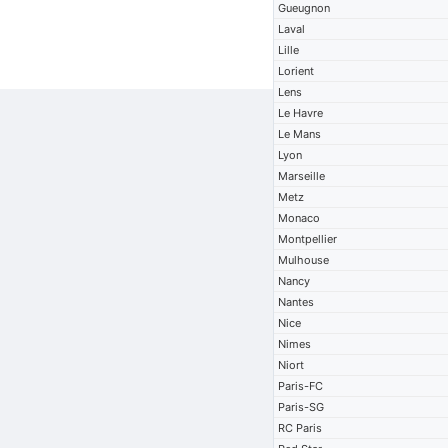
Gueugnon
Laval
Lille
Lorient
Lens
Le Havre
Le Mans
Lyon
Marseille
Metz
Monaco
Montpellier
Mulhouse
Nancy
Nantes
Nice
Nimes
Niort
Paris-FC
Paris-SG
RC Paris