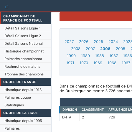
⌂
CHAMPIONNAT DE
FRANCE DE FOOTBALL
Détail Saisons Ligue 1
Détail Saisons Ligue 2
2027
2026
2025
2024
202
Détail Saisons National
2008
2007
2006
2005
Historique championnat
1990
1989
1988
1987
198
Palmarès championnat
1971
1970
1969
1968
1967
Recherche de matchs
Trophée des champions
COUPE DE FRANCE
Dans ce championnat de football de D4
Historique depuis 1918
de Dunkerque se monte à 726 spectate
Palmarès coupe
Statistiques
DIVISION
CLASSEMENT
AFFLUENCE M
COUPE DE LA LIGUE
D4-A
2
726
Historique depuis 1995
Palmarès