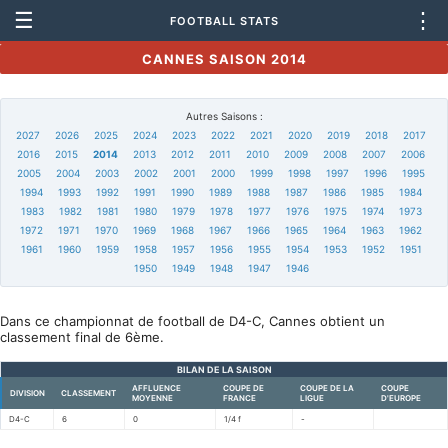
☰
⋮
FOOTBALL STATS
CANNES SAISON 2014
Autres Saisons :
2027
2026
2025
2024
2023
2022
2021
2020
2019
2018
2017
2016
2015
2014
2013
2012
2011
2010
2009
2008
2007
2006
2005
2004
2003
2002
2001
2000
1999
1998
1997
1996
1995
1994
1993
1992
1991
1990
1989
1988
1987
1986
1985
1984
1983
1982
1981
1980
1979
1978
1977
1976
1975
1974
1973
1972
1971
1970
1969
1968
1967
1966
1965
1964
1963
1962
1961
1960
1959
1958
1957
1956
1955
1954
1953
1952
1951
1950
1949
1948
1947
1946
Dans ce championnat de football de D4-C, Cannes obtient un
classement final de 6ème.
BILAN DE LA SAISON
AFFLUENCE
COUPE DE
COUPE DE LA
COUPE
DIVISION
CLASSEMENT
MOYENNE
FRANCE
LIGUE
D'EUROPE
D4-C
6
0
1/4 f
-