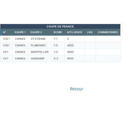
COUPE DE FRANCE
N°
EQUIPE 1
EQUIPE 2
SCORE
AFFLUENCE
LIEU
COMMENTAIRES
1/32 f
CANNES
ST-ETIENNE
1-1
0
1/16 f
CANNES
PLABENNEC
1-0
4000
1/8 f
CANNES
MONTPELLIER
1-0
4000
1/4 f
CANNES
GUINGAMP
0-2
6500
Retour