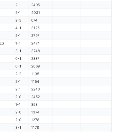
2-1
2495
2-1
4031
2-3
674
4-1
3125
2-1
2797
ES
1-1
2474
3-1
3748
0-1
2887
0-1
2069
2-2
1135
2-1
1154
2-1
2240
2-0
2452
1-1
898
2-0
1374
2-0
1278
3-1
1178