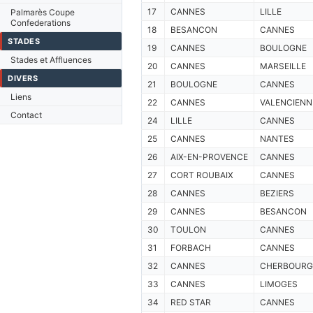
17
CANNES
LILLE
Palmarès Coupe
Confederations
18
BESANCON
CANNES
STADES
19
CANNES
BOULOGNE
Stades et Affluences
20
CANNES
MARSEILLE
DIVERS
21
BOULOGNE
CANNES
Liens
22
CANNES
VALENCIENN
Contact
24
LILLE
CANNES
25
CANNES
NANTES
26
AIX-EN-PROVENCE
CANNES
27
CORT ROUBAIX
CANNES
28
CANNES
BEZIERS
29
CANNES
BESANCON
30
TOULON
CANNES
31
FORBACH
CANNES
32
CANNES
CHERBOURG
33
CANNES
LIMOGES
34
RED STAR
CANNES