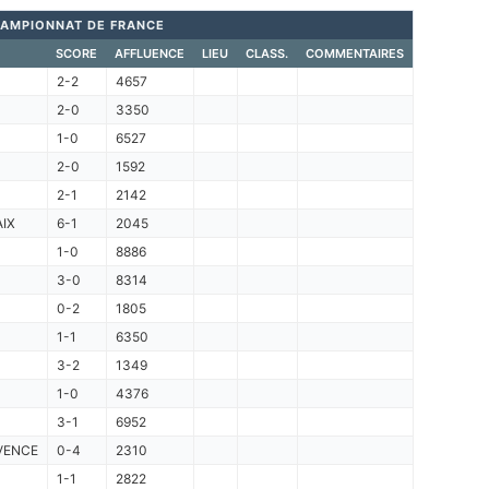
AMPIONNAT DE FRANCE
SCORE
AFFLUENCE
LIEU
CLASS.
COMMENTAIRES
2-2
4657
2-0
3350
1-0
6527
2-0
1592
2-1
2142
IX
6-1
2045
1-0
8886
3-0
8314
0-2
1805
1-1
6350
3-2
1349
1-0
4376
3-1
6952
VENCE
0-4
2310
1-1
2822