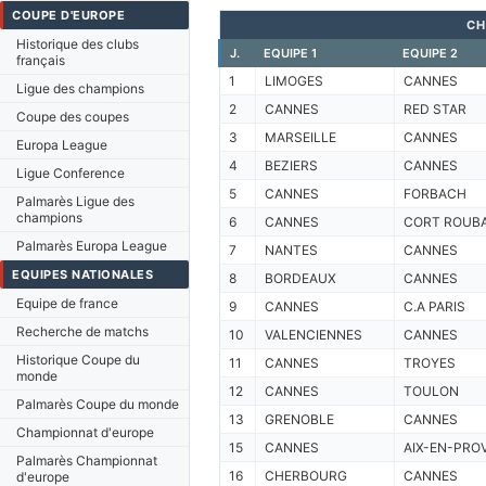
COUPE D'EUROPE
CH
Historique des clubs
J.
EQUIPE 1
EQUIPE 2
français
1
LIMOGES
CANNES
Ligue des champions
2
CANNES
RED STAR
Coupe des coupes
3
MARSEILLE
CANNES
Europa League
4
BEZIERS
CANNES
Ligue Conference
5
CANNES
FORBACH
Palmarès Ligue des
champions
6
CANNES
CORT ROUBA
Palmarès Europa League
7
NANTES
CANNES
EQUIPES NATIONALES
8
BORDEAUX
CANNES
Equipe de france
9
CANNES
C.A PARIS
Recherche de matchs
10
VALENCIENNES
CANNES
Historique Coupe du
11
CANNES
TROYES
monde
12
CANNES
TOULON
Palmarès Coupe du monde
13
GRENOBLE
CANNES
Championnat d'europe
15
CANNES
AIX-EN-PRO
Palmarès Championnat
16
CHERBOURG
CANNES
d'europe