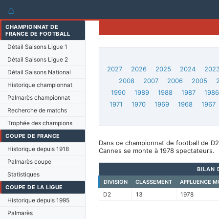
⌂
CHAMPIONNAT DE
FRANCE DE FOOTBALL
Détail Saisons Ligue 1
Détail Saisons Ligue 2
2027
2026
2025
2024
202
Détail Saisons National
2008
2007
2006
2005
Historique championnat
1990
1989
1988
1987
198
Palmarès championnat
1971
1970
1969
1968
1967
Recherche de matchs
Trophée des champions
COUPE DE FRANCE
Dans ce championnat de football de D2
Historique depuis 1918
Cannes se monte à 1978 spectateurs.
Palmarès coupe
BILAN 
Statistiques
DIVISION
CLASSEMENT
AFFLUENCE M
COUPE DE LA LIGUE
D2
13
1978
Historique depuis 1995
Palmarès