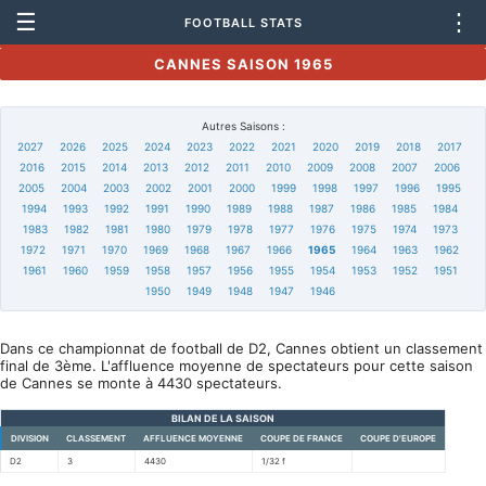
☰
⋮
FOOTBALL STATS
CANNES SAISON 1965
Autres Saisons :
2027
2026
2025
2024
2023
2022
2021
2020
2019
2018
2017
2016
2015
2014
2013
2012
2011
2010
2009
2008
2007
2006
2005
2004
2003
2002
2001
2000
1999
1998
1997
1996
1995
1994
1993
1992
1991
1990
1989
1988
1987
1986
1985
1984
1983
1982
1981
1980
1979
1978
1977
1976
1975
1974
1973
1972
1971
1970
1969
1968
1967
1966
1965
1964
1963
1962
1961
1960
1959
1958
1957
1956
1955
1954
1953
1952
1951
1950
1949
1948
1947
1946
Dans ce championnat de football de D2, Cannes obtient un classement
final de 3ème. L'affluence moyenne de spectateurs pour cette saison
de Cannes se monte à 4430 spectateurs.
BILAN DE LA SAISON
DIVISION
CLASSEMENT
AFFLUENCE MOYENNE
COUPE DE FRANCE
COUPE D'EUROPE
D2
3
4430
1/32 f