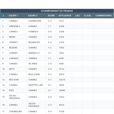
CHAMPIONNAT DE FRANCE
J.
EQUIPE 1
EQUIPE 2
SCORE
AFFLUENCE
LIEU
CLASS.
COMMENTAIRES
1
CANNES
CHERBOURG
2-2
2221
2
GRENOBLE
CANNES
1-1
2296
3
CANNES
FORBACH
4-0
2306
4
REIMS
CANNES
4-0
4104
5
CANNES
BESANCON
5-0
2324
6
BEZIERS
CANNES
1-2
1003
7
CANNES
MARSEILLE
3-1
3162
8
LIMOGES
CANNES
1-1
4391
9
CANNES
RC PARIS
2-0
4091
10
METZ
CANNES
3-3
4723
11
CANNES
BOULOGNE
2-2
5970
12
RED STAR
CANNES
3-1
10275
13
CANNES
MONTPELLIER
4-1
3945
14
NICE
CANNES
3-1
18490
AIX-EN-
15
CANNES
0-0
2763
PROVENCE
AIX-EN-
16
CANNES
2-0
4524
PROVENCE
17
CHERBOURG
CANNES
0-0
2756