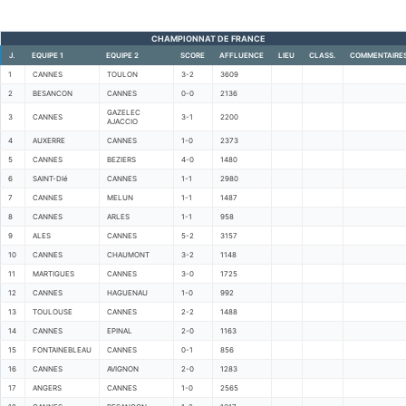
CHAMPIONNAT DE FRANCE
J.
EQUIPE 1
EQUIPE 2
SCORE
AFFLUENCE
LIEU
CLASS.
COMMENTAIRE
1
CANNES
TOULON
3-2
3609
2
BESANCON
CANNES
0-0
2136
GAZELEC
3
CANNES
3-1
2200
AJACCIO
4
AUXERRE
CANNES
1-0
2373
5
CANNES
BEZIERS
4-0
1480
6
SAINT-DIé
CANNES
1-1
2980
7
CANNES
MELUN
1-1
1487
8
CANNES
ARLES
1-1
958
9
ALES
CANNES
5-2
3157
10
CANNES
CHAUMONT
3-2
1148
11
MARTIGUES
CANNES
3-0
1725
12
CANNES
HAGUENAU
1-0
992
13
TOULOUSE
CANNES
2-2
1488
14
CANNES
EPINAL
2-0
1163
15
FONTAINEBLEAU
CANNES
0-1
856
16
CANNES
AVIGNON
2-0
1283
17
ANGERS
CANNES
1-0
2565