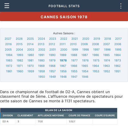
☰
⋮
FOOTBALL STATS
CANNES SAISON 1978
Autres Saisons :
2027
2026
2025
2024
2023
2022
2021
2020
2019
2018
2017
2016
2015
2014
2013
2012
2011
2010
2009
2008
2007
2006
2005
2004
2003
2002
2001
2000
1999
1998
1997
1996
1995
1994
1993
1992
1991
1990
1989
1988
1987
1986
1985
1984
1983
1982
1981
1980
1979
1978
1977
1976
1975
1974
1973
1972
1971
1970
1969
1968
1967
1966
1965
1964
1963
1962
1961
1960
1959
1958
1957
1956
1955
1954
1953
1952
1951
1950
1949
1948
1947
1946
Dans ce championnat de football de D2-A, Cannes obtient un
classement final de 5ème. L'affluence moyenne de spectateurs pour
cette saison de Cannes se monte à 1131 spectateurs.
BILAN DE LA SAISON
DIVISION
CLASSEMENT
AFFLUENCE MOYENNE
COUPE DE FRANCE
COUPE D'EUROPE
D2-A
5
1131
1/32 f