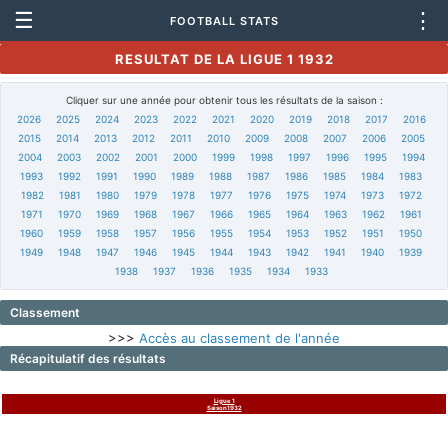
☰
⋮
FOOTBALL STATS
RESULTAT DE LA LIGUE 1 1932
Cliquer sur une année pour obtenir tous les résultats de la saison :
2026
2025
2024
2023
2022
2021
2020
2019
2018
2017
2016
2015
2014
2013
2012
2011
2010
2009
2008
2007
2006
2005
2004
2003
2002
2001
2000
1999
1998
1997
1996
1995
1994
1993
1992
1991
1990
1989
1988
1987
1986
1985
1984
1983
1982
1981
1980
1979
1978
1977
1976
1975
1974
1973
1972
1971
1970
1969
1968
1967
1966
1965
1964
1963
1962
1961
1960
1959
1958
1957
1956
1955
1954
1953
1952
1951
1950
1949
1948
1947
1946
1945
1944
1943
1942
1941
1940
1939
1938
1937
1936
1935
1934
1933
Classement
>>>
Accès au classement de l'année
Récapitulatif des résultats
Ligue 1
Saison1932