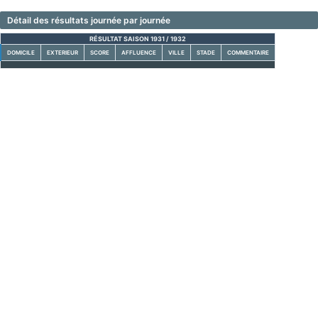
Détail des résultats journée par journée
RÉSULTAT SAISON 1931 / 1932
DOMICILE
EXTERIEUR
SCORE
AFFLUENCE
VILLE
STADE
COMMENTAIRE