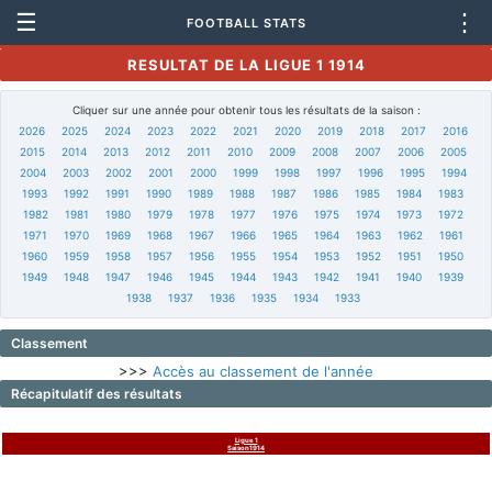
☰
⋮
FOOTBALL STATS
RESULTAT DE LA LIGUE 1 1914
Cliquer sur une année pour obtenir tous les résultats de la saison :
2026
2025
2024
2023
2022
2021
2020
2019
2018
2017
2016
2015
2014
2013
2012
2011
2010
2009
2008
2007
2006
2005
2004
2003
2002
2001
2000
1999
1998
1997
1996
1995
1994
1993
1992
1991
1990
1989
1988
1987
1986
1985
1984
1983
1982
1981
1980
1979
1978
1977
1976
1975
1974
1973
1972
1971
1970
1969
1968
1967
1966
1965
1964
1963
1962
1961
1960
1959
1958
1957
1956
1955
1954
1953
1952
1951
1950
1949
1948
1947
1946
1945
1944
1943
1942
1941
1940
1939
1938
1937
1936
1935
1934
1933
Classement
>>>
Accès au classement de l'année
Récapitulatif des résultats
Ligue 1
Saison1914