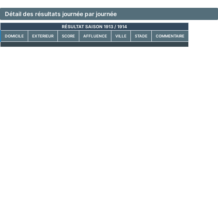
Détail des résultats journée par journée
RÉSULTAT SAISON 1913 / 1914
DOMICILE
EXTERIEUR
SCORE
AFFLUENCE
VILLE
STADE
COMMENTAIRE