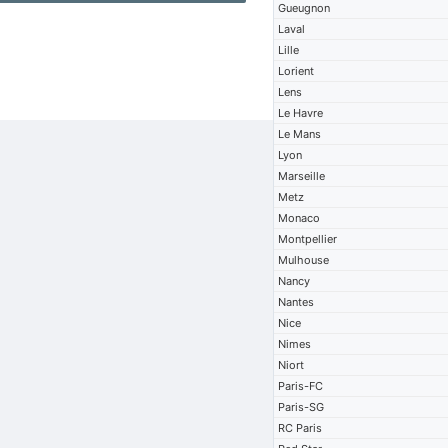
Gueugnon
Laval
Lille
Lorient
Lens
Le Havre
Le Mans
Lyon
Marseille
Metz
Monaco
Montpellier
Mulhouse
Nancy
Nantes
Nice
Nimes
Niort
Paris-FC
Paris-SG
RC Paris