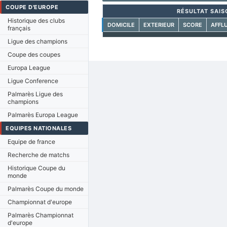
COUPE D'EUROPE
RÉSULTAT SAIS
Historique des clubs
DOMICILE
EXTERIEUR
SCORE
AFFL
français
Ligue des champions
Coupe des coupes
Europa League
Ligue Conference
Palmarès Ligue des
champions
Palmarès Europa League
EQUIPES NATIONALES
Equipe de france
Recherche de matchs
Historique Coupe du
monde
Palmarès Coupe du monde
Championnat d'europe
Palmarès Championnat
d'europe