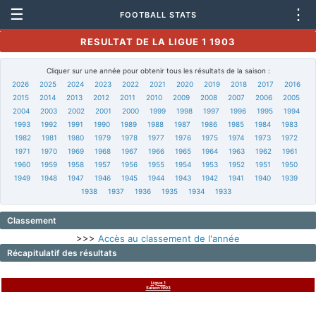
☰
⋮
FOOTBALL STATS
RESULTAT DE LA LIGUE 1 1903
Cliquer sur une année pour obtenir tous les résultats de la saison :
2026
2025
2024
2023
2022
2021
2020
2019
2018
2017
2016
2015
2014
2013
2012
2011
2010
2009
2008
2007
2006
2005
2004
2003
2002
2001
2000
1999
1998
1997
1996
1995
1994
1993
1992
1991
1990
1989
1988
1987
1986
1985
1984
1983
1982
1981
1980
1979
1978
1977
1976
1975
1974
1973
1972
1971
1970
1969
1968
1967
1966
1965
1964
1963
1962
1961
1960
1959
1958
1957
1956
1955
1954
1953
1952
1951
1950
1949
1948
1947
1946
1945
1944
1943
1942
1941
1940
1939
1938
1937
1936
1935
1934
1933
Classement
>>>
Accès au classement de l'année
Récapitulatif des résultats
Ligue 1
Saison1903