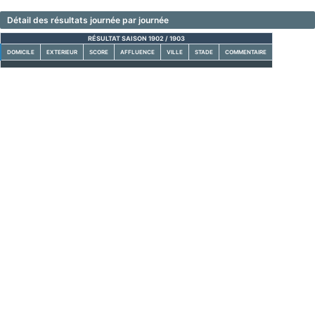
Détail des résultats journée par journée
RÉSULTAT SAISON 1902 / 1903
DOMICILE
EXTERIEUR
SCORE
AFFLUENCE
VILLE
STADE
COMMENTAIRE