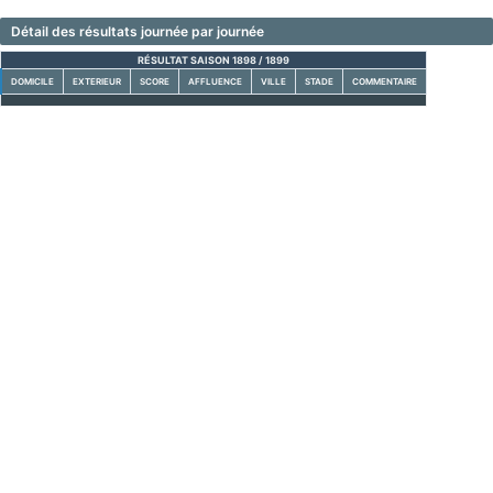
Détail des résultats journée par journée
RÉSULTAT SAISON 1898 / 1899
DOMICILE
EXTERIEUR
SCORE
AFFLUENCE
VILLE
STADE
COMMENTAIRE