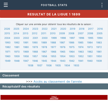
☰
⋮
FOOTBALL STATS
RESULTAT DE LA LIGUE 1 1899
Cliquer sur une année pour obtenir tous les résultats de la saison :
2026
2025
2024
2023
2022
2021
2020
2019
2018
2017
2016
2015
2014
2013
2012
2011
2010
2009
2008
2007
2006
2005
2004
2003
2002
2001
2000
1999
1998
1997
1996
1995
1994
1993
1992
1991
1990
1989
1988
1987
1986
1985
1984
1983
1982
1981
1980
1979
1978
1977
1976
1975
1974
1973
1972
1971
1970
1969
1968
1967
1966
1965
1964
1963
1962
1961
1960
1959
1958
1957
1956
1955
1954
1953
1952
1951
1950
1949
1948
1947
1946
1945
1944
1943
1942
1941
1940
1939
1938
1937
1936
1935
1934
1933
Classement
>>>
Accès au classement de l'année
Récapitulatif des résultats
Ligue 1
Saison1899