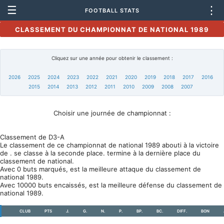
☰
⋮
FOOTBALL STATS
CLASSEMENT DU CHAMPIONNAT DE NATIONAL 1989
Cliquez sur une année pour obtenir le classement :
2026
2025
2024
2023
2022
2021
2020
2019
2018
2017
2016
2015
2014
2013
2012
2011
2010
2009
2008
2007
Choisir une journée de championnat :
Classement de D3-A
Le classement de ce championnat de national 1989 abouti à la victoire
de . se classe à la seconde place. termine à la dernière place du
classement de national.
Avec 0 buts marqués, est la meilleure attaque du classement de
national 1989.
Avec 10000 buts encaissés, est la meilleure défense du classement de
national 1989.
CLUB
PTS
J.
G.
N.
P.
BP.
BC.
DIFF.
BON