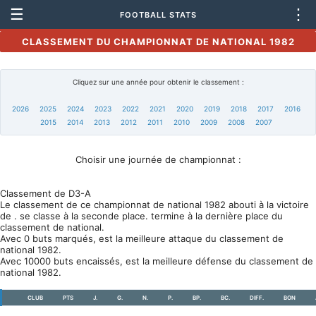
☰
⋮
FOOTBALL STATS
CLASSEMENT DU CHAMPIONNAT DE NATIONAL 1982
Cliquez sur une année pour obtenir le classement :
2026
2025
2024
2023
2022
2021
2020
2019
2018
2017
2016
2015
2014
2013
2012
2011
2010
2009
2008
2007
Choisir une journée de championnat :
Classement de D3-A
Le classement de ce championnat de national 1982 abouti à la victoire
de . se classe à la seconde place. termine à la dernière place du
classement de national.
Avec 0 buts marqués, est la meilleure attaque du classement de
national 1982.
Avec 10000 buts encaissés, est la meilleure défense du classement de
national 1982.
CLUB
PTS
J.
G.
N.
P.
BP.
BC.
DIFF.
BON