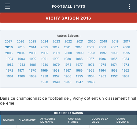
☰
⋮
FOOTBALL STATS
VICHY SAISON 2016
Autres Saisons :
2027
2026
2025
2024
2023
2022
2021
2020
2019
2018
2017
2016
2015
2014
2013
2012
2011
2010
2009
2008
2007
2006
2005
2004
2003
2002
2001
2000
1999
1998
1997
1996
1995
1994
1993
1992
1991
1990
1989
1988
1987
1986
1985
1984
1983
1982
1981
1980
1979
1978
1977
1976
1975
1974
1973
1972
1971
1970
1969
1968
1967
1966
1965
1964
1963
1962
1961
1960
1959
1958
1957
1956
1955
1954
1953
1952
1951
1950
1949
1948
1947
1946
Dans ce championnat de football de , Vichy obtient un classement final
de ème.
BILAN DE LA SAISON
AFFLUENCE
COUPE DE
COUPE DE LA
COUPE
DIVISION
CLASSEMENT
MOYENNE
FRANCE
LIGUE
D'EUROPE