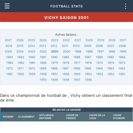
☰
⋮
FOOTBALL STATS
VICHY SAISON 2001
Autres Saisons :
2027
2026
2025
2024
2023
2022
2021
2020
2019
2018
2017
2016
2015
2014
2013
2012
2011
2010
2009
2008
2007
2006
2005
2004
2003
2002
2001
2000
1999
1998
1997
1996
1995
1994
1993
1992
1991
1990
1989
1988
1987
1986
1985
1984
1983
1982
1981
1980
1979
1978
1977
1976
1975
1974
1973
1972
1971
1970
1969
1968
1967
1966
1965
1964
1963
1962
1961
1960
1959
1958
1957
1956
1955
1954
1953
1952
1951
1950
1949
1948
1947
1946
Dans ce championnat de football de , Vichy obtient un classement final
de ème.
BILAN DE LA SAISON
AFFLUENCE
COUPE DE
COUPE DE LA
COUPE
DIVISION
CLASSEMENT
MOYENNE
FRANCE
LIGUE
D'EUROPE