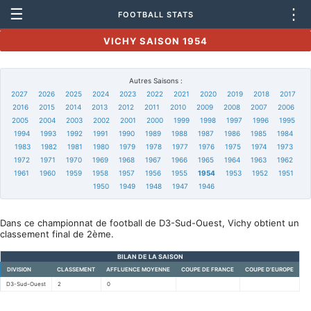
☰
⋮
FOOTBALL STATS
VICHY SAISON 1954
Autres Saisons :
2027
2026
2025
2024
2023
2022
2021
2020
2019
2018
2017
2016
2015
2014
2013
2012
2011
2010
2009
2008
2007
2006
2005
2004
2003
2002
2001
2000
1999
1998
1997
1996
1995
1994
1993
1992
1991
1990
1989
1988
1987
1986
1985
1984
1983
1982
1981
1980
1979
1978
1977
1976
1975
1974
1973
1972
1971
1970
1969
1968
1967
1966
1965
1964
1963
1962
1961
1960
1959
1958
1957
1956
1955
1954
1953
1952
1951
1950
1949
1948
1947
1946
Dans ce championnat de football de D3-Sud-Ouest, Vichy obtient un
classement final de 2ème.
BILAN DE LA SAISON
DIVISION
CLASSEMENT
AFFLUENCE MOYENNE
COUPE DE FRANCE
COUPE D'EUROPE
D3-Sud-Ouest
2
0