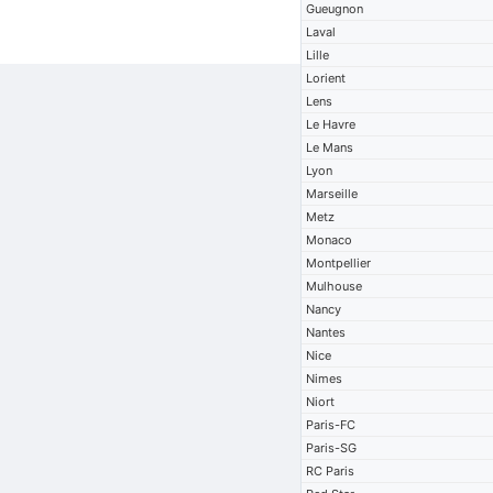
Gueugnon
Laval
Lille
Lorient
Lens
Le Havre
Le Mans
Lyon
Marseille
Metz
Monaco
Montpellier
Mulhouse
Nancy
Nantes
Nice
Nimes
Niort
Paris-FC
Paris-SG
RC Paris