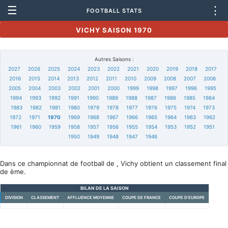
☰
⋮
FOOTBALL STATS
VICHY SAISON 1970
Autres Saisons :
2027
2026
2025
2024
2023
2022
2021
2020
2019
2018
2017
2016
2015
2014
2013
2012
2011
2010
2009
2008
2007
2006
2005
2004
2003
2002
2001
2000
1999
1998
1997
1996
1995
1994
1993
1992
1991
1990
1989
1988
1987
1986
1985
1984
1983
1982
1981
1980
1979
1978
1977
1976
1975
1974
1973
1972
1971
1970
1969
1968
1967
1966
1965
1964
1963
1962
1961
1960
1959
1958
1957
1956
1955
1954
1953
1952
1951
1950
1949
1948
1947
1946
Dans ce championnat de football de , Vichy obtient un classement final
de ème.
BILAN DE LA SAISON
DIVISION
CLASSEMENT
AFFLUENCE MOYENNE
COUPE DE FRANCE
COUPE D'EUROPE