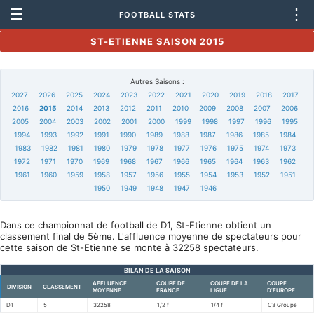
☰
⋮
FOOTBALL STATS
ST-ETIENNE SAISON 2015
Autres Saisons :
2027
2026
2025
2024
2023
2022
2021
2020
2019
2018
2017
2016
2015
2014
2013
2012
2011
2010
2009
2008
2007
2006
2005
2004
2003
2002
2001
2000
1999
1998
1997
1996
1995
1994
1993
1992
1991
1990
1989
1988
1987
1986
1985
1984
1983
1982
1981
1980
1979
1978
1977
1976
1975
1974
1973
1972
1971
1970
1969
1968
1967
1966
1965
1964
1963
1962
1961
1960
1959
1958
1957
1956
1955
1954
1953
1952
1951
1950
1949
1948
1947
1946
Dans ce championnat de football de D1, St-Etienne obtient un
classement final de 5ème. L'affluence moyenne de spectateurs pour
cette saison de St-Etienne se monte à 32258 spectateurs.
BILAN DE LA SAISON
AFFLUENCE
COUPE DE
COUPE DE LA
COUPE
DIVISION
CLASSEMENT
MOYENNE
FRANCE
LIGUE
D'EUROPE
D1
5
32258
1/2 f
1/4 f
C3 Groupe