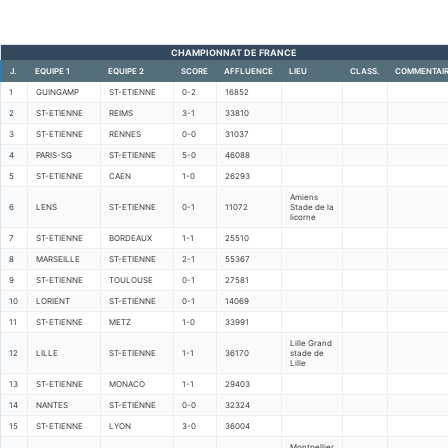
CHAMPIONNAT DE FRANCE
J.
EQUIPE 1
EQUIPE 2
SCORE
AFFLUENCE
LIEU
CLASS.
COMMENTAI
1
GUINGAMP
ST-ETIENNE
0-2
16852
2
ST-ETIENNE
REIMS
3-1
33810
3
ST-ETIENNE
RENNES
0-0
31037
4
PARIS-SG
ST-ETIENNE
5-0
46088
5
ST-ETIENNE
CAEN
1-0
26293
Amiens
6
LENS
ST-ETIENNE
0-1
11072
Stade de la
licorne
7
ST-ETIENNE
BORDEAUX
1-1
25510
8
MARSEILLE
ST-ETIENNE
2-1
55367
9
ST-ETIENNE
TOULOUSE
0-1
27581
10
LORIENT
ST-ETIENNE
0-1
14069
11
ST-ETIENNE
METZ
1-0
33991
Lille Grand
12
LILLE
ST-ETIENNE
1-1
36170
stade de
Lille
13
ST-ETIENNE
MONACO
1-1
29403
14
NANTES
ST-ETIENNE
0-0
32324
15
ST-ETIENNE
LYON
3-0
36004
Montpellier