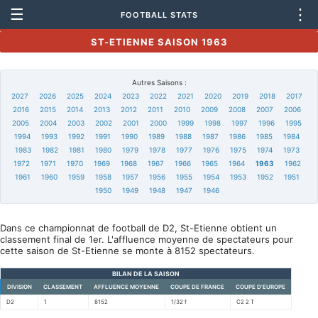
☰
⋮
FOOTBALL STATS
ST-ETIENNE SAISON 1963
Autres Saisons :
2027
2026
2025
2024
2023
2022
2021
2020
2019
2018
2017
2016
2015
2014
2013
2012
2011
2010
2009
2008
2007
2006
2005
2004
2003
2002
2001
2000
1999
1998
1997
1996
1995
1994
1993
1992
1991
1990
1989
1988
1987
1986
1985
1984
1983
1982
1981
1980
1979
1978
1977
1976
1975
1974
1973
1972
1971
1970
1969
1968
1967
1966
1965
1964
1963
1962
1961
1960
1959
1958
1957
1956
1955
1954
1953
1952
1951
1950
1949
1948
1947
1946
Dans ce championnat de football de D2, St-Etienne obtient un
classement final de 1er. L'affluence moyenne de spectateurs pour
cette saison de St-Etienne se monte à 8152 spectateurs.
BILAN DE LA SAISON
DIVISION
CLASSEMENT
AFFLUENCE MOYENNE
COUPE DE FRANCE
COUPE D'EUROPE
D2
1
8152
1/32 f
C2 2 T