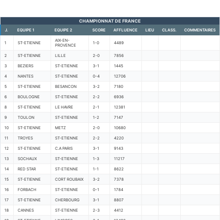
CHAMPIONNAT DE FRANCE
J.
EQUIPE 1
EQUIPE 2
SCORE
AFFLUENCE
LIEU
CLASS.
COMMENTAIRES
AIX-EN-
1
ST-ETIENNE
1-0
4489
PROVENCE
2
ST-ETIENNE
LILLE
2-0
7856
3
BEZIERS
ST-ETIENNE
3-1
1445
4
NANTES
ST-ETIENNE
0-4
12706
5
ST-ETIENNE
BESANCON
3-2
7180
6
BOULOGNE
ST-ETIENNE
2-2
6936
8
ST-ETIENNE
LE HAVRE
2-1
12381
9
TOULON
ST-ETIENNE
1-2
7147
10
ST-ETIENNE
METZ
2-0
10680
11
TROYES
ST-ETIENNE
2-2
4220
12
ST-ETIENNE
C.A PARIS
3-1
9143
13
SOCHAUX
ST-ETIENNE
1-3
11217
14
RED STAR
ST-ETIENNE
1-1
8622
15
ST-ETIENNE
CORT ROUBAIX
3-2
7378
16
FORBACH
ST-ETIENNE
0-1
1784
17
ST-ETIENNE
CHERBOURG
3-1
8807
18
CANNES
ST-ETIENNE
2-3
4412