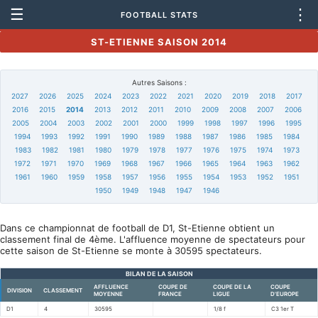
☰
⋮
FOOTBALL STATS
ST-ETIENNE SAISON 2014
Autres Saisons :
2027
2026
2025
2024
2023
2022
2021
2020
2019
2018
2017
2016
2015
2014
2013
2012
2011
2010
2009
2008
2007
2006
2005
2004
2003
2002
2001
2000
1999
1998
1997
1996
1995
1994
1993
1992
1991
1990
1989
1988
1987
1986
1985
1984
1983
1982
1981
1980
1979
1978
1977
1976
1975
1974
1973
1972
1971
1970
1969
1968
1967
1966
1965
1964
1963
1962
1961
1960
1959
1958
1957
1956
1955
1954
1953
1952
1951
1950
1949
1948
1947
1946
Dans ce championnat de football de D1, St-Etienne obtient un
classement final de 4ème. L'affluence moyenne de spectateurs pour
cette saison de St-Etienne se monte à 30595 spectateurs.
BILAN DE LA SAISON
AFFLUENCE
COUPE DE
COUPE DE LA
COUPE
DIVISION
CLASSEMENT
MOYENNE
FRANCE
LIGUE
D'EUROPE
D1
4
30595
1/8 f
C3 1er T