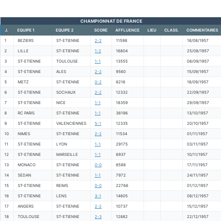
CHAMPIONNAT DE FRANCE
J.
EQUIPE 1
EQUIPE 2
SCORE
AFFLUENCE
LIEU
CLASS.
COMMENTAIRES
1
BEZIERS
ST-ETIENNE
2-2
11598
18/08/1957
2
LILLE
ST-ETIENNE
1-2
16804
25/08/1957
3
ST-ETIENNE
TOULOUSE
1-1
13555
08/09/1957
4
ST-ETIENNE
ALES
2-2
9560
15/09/1957
5
METZ
ST-ETIENNE
0-2
6216
18/09/1957
6
ST-ETIENNE
SOCHAUX
2-2
12332
22/09/1957
7
ST-ETIENNE
NICE
1-1
18359
29/09/1957
8
RC PARIS
ST-ETIENNE
1-1
36196
13/10/1957
9
ST-ETIENNE
VALENCIENNES
5-1
12335
20/10/1957
10
NIMES
ST-ETIENNE
2-2
11534
01/11/1957
11
ST-ETIENNE
LYON
1-1
29175
03/11/1957
12
ST-ETIENNE
MARSEILLE
1-1
6937
10/11/1957
13
MONACO
ST-ETIENNE
0-0
6588
17/11/1957
14
SEDAN
ST-ETIENNE
1-1
7972
24/11/1957
15
ST-ETIENNE
REIMS
0-0
22766
01/12/1957
16
ST-ETIENNE
LENS
3-1
14605
08/12/1957
17
ANGERS
ST-ETIENNE
2-2
10737
15/12/1957
18
TOULOUSE
ST-ETIENNE
2-3
12882
22/12/1957