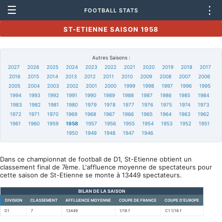
☰
⋮
FOOTBALL STATS
ST-ETIENNE SAISON 1958
Autres Saisons :
2027
2026
2025
2024
2023
2022
2021
2020
2019
2018
2017
2016
2015
2014
2013
2012
2011
2010
2009
2008
2007
2006
2005
2004
2003
2002
2001
2000
1999
1998
1997
1996
1995
1994
1993
1992
1991
1990
1989
1988
1987
1986
1985
1984
1983
1982
1981
1980
1979
1978
1977
1976
1975
1974
1973
1972
1971
1970
1969
1968
1967
1966
1965
1964
1963
1962
1961
1960
1959
1958
1957
1956
1955
1954
1953
1952
1951
1950
1949
1948
1947
1946
Dans ce championnat de football de D1, St-Etienne obtient un
classement final de 7ème. L'affluence moyenne de spectateurs pour
cette saison de St-Etienne se monte à 13449 spectateurs.
BILAN DE LA SAISON
DIVISION
CLASSEMENT
AFFLUENCE MOYENNE
COUPE DE FRANCE
COUPE D'EUROPE
D1
7
13449
1/16 f
C1 1/16 f