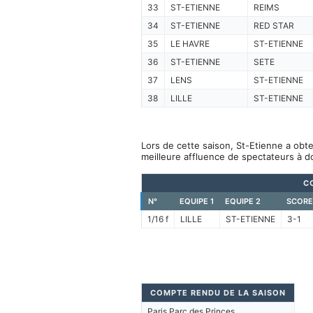
33
ST-ETIENNE
REIMS
34
ST-ETIENNE
RED STAR
35
LE HAVRE
ST-ETIENNE
36
ST-ETIENNE
SETE
37
LENS
ST-ETIENNE
38
LILLE
ST-ETIENNE
Lors de cette saison, St-Etienne a obte
meilleure affluence de spectateurs à d
C
N°
EQUIPE 1
EQUIPE 2
SCORE
1/16 f
LILLE
ST-ETIENNE
3-1
COMPTE RENDU DE LA SAISON
Paris Parc des Princes