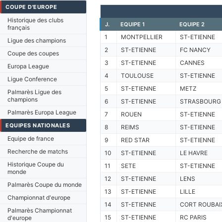
COUPE D'EUROPE
Historique des clubs
J.
EQUIPE 1
EQUIPE 2
français
1
MONTPELLIER
ST-ETIENNE
Ligue des champions
2
ST-ETIENNE
FC NANCY
Coupe des coupes
3
ST-ETIENNE
CANNES
Europa League
4
TOULOUSE
ST-ETIENNE
Ligue Conference
5
ST-ETIENNE
METZ
Palmarès Ligue des
champions
6
ST-ETIENNE
STRASBOURG
Palmarès Europa League
7
ROUEN
ST-ETIENNE
EQUIPES NATIONALES
8
REIMS
ST-ETIENNE
Equipe de france
9
RED STAR
ST-ETIENNE
Recherche de matchs
10
ST-ETIENNE
LE HAVRE
Historique Coupe du
11
SETE
ST-ETIENNE
monde
12
ST-ETIENNE
LENS
Palmarès Coupe du monde
13
ST-ETIENNE
LILLE
Championnat d'europe
14
ST-ETIENNE
CORT ROUBAI
Palmarès Championnat
15
ST-ETIENNE
RC PARIS
d'europe