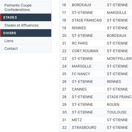
16
BORDEAUX
ST-ETIENNE
Palmarès Coupe
Confederations
17
ST-ETIENNE
MARSEILLE
STADES
18
STADE FRANCAIS
ST-ETIENNE
Stades et Affluences
19
RENNES
ST-ETIENNE
DIVERS
20
ST-ETIENNE
BORDEAUX
Liens
21
RC PARIS
ST-ETIENNE
Contact
22
CORT ROUBAIX
ST-ETIENNE
23
ST-ETIENNE
MONTPELLIER
24
MARSEILLE
ST-ETIENNE
25
FC NANCY
ST-ETIENNE
26
ST-ETIENNE
RENNES
27
CANNES
ST-ETIENNE
28
ST-ETIENNE
STADE FRANC
29
ST-ETIENNE
ROUEN
30
ST-ETIENNE
TOULOUSE
31
METZ
ST-ETIENNE
32
STRASBOURG
ST-ETIENNE