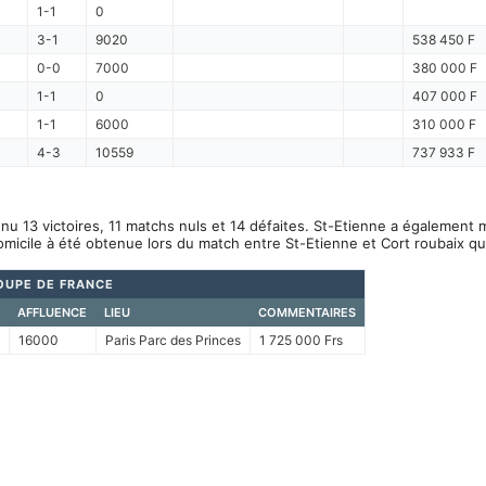
1-1
0
3-1
9020
538 450 F
0-0
7000
380 000 F
1-1
0
407 000 F
1-1
6000
310 000 F
4-3
10559
737 933 F
nu 13 victoires, 11 matchs nuls et 14 défaites. St-Etienne a également 
omicile à été obtenue lors du match entre St-Etienne et Cort roubaix q
OUPE DE FRANCE
AFFLUENCE
LIEU
COMMENTAIRES
16000
Paris Parc des Princes
1 725 000 Frs