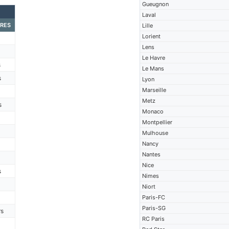
Gueugnon
Laval
RES
Lille
Lorient
Lens
Le Havre
s
Le Mans
s
Lyon
Marseille
Metz
s
Monaco
Montpellier
Mulhouse
Nancy
Nantes
Nice
s
Nimes
Niort
Paris-FC
Paris-SG
rs
RC Paris