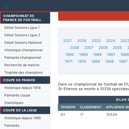
⌂
CHAMPIONNAT DE
FRANCE DE FOOTBALL
Détail Saisons Ligue 1
Détail Saisons Ligue 2
2027
2026
2025
2024
202
Détail Saisons National
2008
2007
2006
2005
Historique championnat
1990
1989
1988
1987
198
Palmarès championnat
1971
1970
1969
1968
1967
Recherche de matchs
Trophée des champions
COUPE DE FRANCE
Dans ce championnat de football de D1,
Historique depuis 1918
St-Etienne se monte à 10334 spectateu
Palmarès coupe
BILAN 
Statistiques
DIVISION
CLASSEMENT
AFFLUENCE M
COUPE DE LA LIGUE
D1
11
10334
Historique depuis 1995
Palmarès