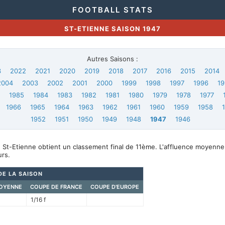
FOOTBALL STATS
ST-ETIENNE SAISON 1947
Autres Saisons :
3
2022
2021
2020
2019
2018
2017
2016
2015
2014
2004
2003
2002
2001
2000
1999
1998
1997
1996
19
6
1985
1984
1983
1982
1981
1980
1979
1978
1977
1966
1965
1964
1963
1962
1961
1960
1959
1958
1952
1951
1950
1949
1948
1947
1946
 St-Etienne obtient un classement final de 11ème. L'affluence moyenne
rs.
DE LA SAISON
OYENNE
COUPE DE FRANCE
COUPE D'EUROPE
1/16 f