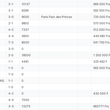
3-1
10127
665 000 Frs
3-1
9299
592 505 Frs
3-0
9000
Paris Parc des Princes
720 000 Fr
2-1
9800
570 000 Fr
4-2
7337
512 000 Frs
3-4
5600
449 580 Frs
7-3
8000
541 750 Frs
3-0
0
2-0
18000
1 200 000 F
1-1
4481
325 462 F
1-5
0
562 000 Frs
7-0
0
AIS
1-1
0
1-0
0
4-2
0
430 000 F
4-4
7000
3-3
13275
663777 Frs