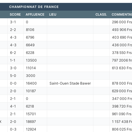
CHAMPIONNAT DE FRANCE
SCORE
AFFLUENCE
LIEU
CLASS.
COMMENTAI
3-1
0
296 000 Frs
2-2
8106
493 906 Frs
4-3
6796
403 690 Fr
4-3
6649
436 000 Fr
6-2
6228
378 550 Frs
1-1
13500
797 2006 fr
3-0
11014
613 630 Frs
5-0
3000
0-0
16400
Saint-Ouen Stade Bawer
878 000 Frs
2-0
10187
629 000 Frs
2-1
0
347 000 Fr
4-1
6218
398 720 Frs
2-1
15701
961 090 Frs
X
2-0
18697
1 157 438 F
0-3
12924
806 025 Frs