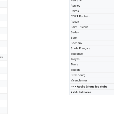
Red Star
Rennes
Reims
CORT Roubaix
s
Rouen
s
Saint-Etienne
Sedan
Sete
Sochaux
Stade Français
Toulouse
rs
Troyes
Tours
Toulon
Strasbourg
Valenciennes
>>> Accès à tous les clubs
>>>> Palmarès