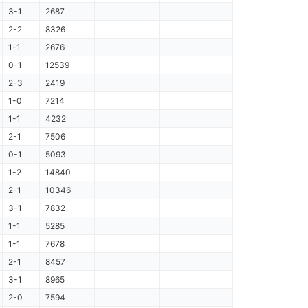
3-1
2687
2-2
8326
1-1
2676
0-1
12539
2-3
2419
1-0
7214
1-1
4232
2-1
7506
0-1
5093
1-2
14840
2-1
10346
3-1
7832
1-1
5285
1-1
7678
2-1
8457
3-1
8965
2-0
7594