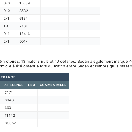
0-0
15639
0-0
8532
2-1
6154
1-0
7461
0-1
13416
2-1
9014
5 victoires, 13 matchs nuls et 10 défaites. Sedan a également marqué 4
omicile à été obtenue lors du match entre Sedan et Nantes qui a rasse
 FRANCE
AFFLUENCE
LIEU
COMMENTAIRES
3174
8046
6601
11442
33057