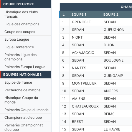
COUPE D'EUROPE
CHAM
Historique des clubs
J.
EQUIPE 1
EQUIPE 2
français
1
GRENOBLE
SEDAN
Ligue des champions
2
SEDAN
GUEUGNON
Coupe des coupes
3
NIORT
SEDAN
Europa League
4
SEDAN
DIJON
Ligue Conference
5
AC-AJACCIO
SEDAN
Palmarès Ligue des
champions
6
SEDAN
BOULOGNE
Palmarès Europa League
7
NANTES
SEDAN
EQUIPES NATIONALES
8
SEDAN
GUINGAMP
Equipe de france
9
MONTPELLIER
SEDAN
Recherche de matchs
10
SEDAN
ANGERS
Historique Coupe du
11
AMIENS
SEDAN
monde
12
CHATEAUROUX
SEDAN
Palmarès Coupe du monde
13
SEDAN
REIMS
Championnat d'europe
14
BREST
SEDAN
Palmarès Championnat
15
SEDAN
LE HAVRE
d'europe