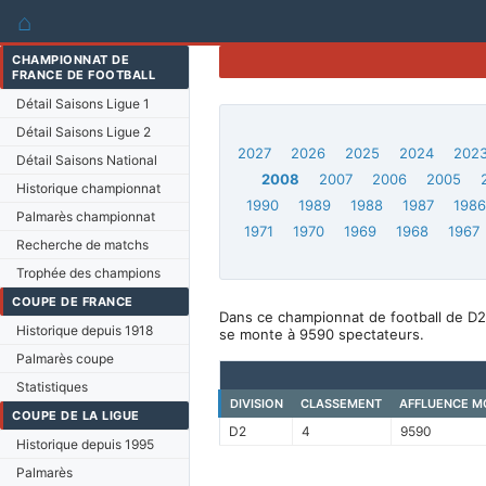
⌂
CHAMPIONNAT DE
FRANCE DE FOOTBALL
Détail Saisons Ligue 1
Détail Saisons Ligue 2
2027
2026
2025
2024
202
Détail Saisons National
2008
2007
2006
2005
Historique championnat
1990
1989
1988
1987
198
Palmarès championnat
1971
1970
1969
1968
1967
Recherche de matchs
Trophée des champions
COUPE DE FRANCE
Dans ce championnat de football de D2
Historique depuis 1918
se monte à 9590 spectateurs.
Palmarès coupe
Statistiques
DIVISION
CLASSEMENT
AFFLUENCE M
COUPE DE LA LIGUE
D2
4
9590
Historique depuis 1995
Palmarès