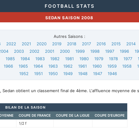
FOOTBALL STATS
SEDAN SAISON 2008
Autres Saisons :
3
2022
2021
2020
2019
2018
2017
2016
2015
2014
2004
2003
2002
2001
2000
1999
1998
1997
1996
1
6
1985
1984
1983
1982
1981
1980
1979
1978
1977
1966
1965
1964
1963
1962
1961
1960
1959
1958
1952
1951
1950
1949
1948
1947
1946
, Sedan obtient un classement final de 4ème. L'affluence moyenne de 
BILAN DE LA SAISON
OYENNE
COUPE DE FRANCE
COUPE DE LA LIGUE
COUPE D'EUROPE
1/2 f