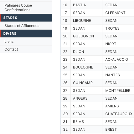
16
BASTIA
SEDAN
Palmarès Coupe
Confederations
17
SEDAN
CLERMONT
STADES
18
LIBOURNE
SEDAN
Stades et Affluences
19
SEDAN
TROYES
DIVERS
20
GUEUGNON
SEDAN
Liens
21
SEDAN
NIORT
Contact
22
DIJON
SEDAN
23
SEDAN
AC-AJACCIO
24
BOULOGNE
SEDAN
25
SEDAN
NANTES
26
GUINGAMP
SEDAN
27
SEDAN
MONTPELLIER
28
ANGERS
SEDAN
29
SEDAN
AMIENS
30
SEDAN
CHATEAUROUX
31
REIMS
SEDAN
32
SEDAN
BREST