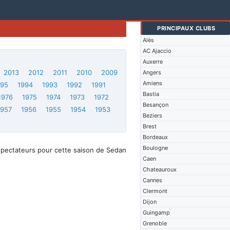
PRINCIPAUX CLUBS
Alès
AC Ajaccio
Auxerre
2013
2012
2011
2010
2009
Angers
Amiens
995
1994
1993
1992
1991
Bastia
1976
1975
1974
1973
1972
Besançon
1957
1956
1955
1954
1953
Beziers
Brest
Bordeaux
Boulogne
spectateurs pour cette saison de Sedan
Caen
Chateauroux
Cannes
Clermont
Dijon
Guingamp
Grenoble