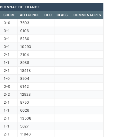
PIONNAT DE FRANCE
SCORE
AFFLUENCE
LIEU
CLASS.
COMMENTAIRES
0-0
7503
3-1
9106
0-1
5230
0-1
10290
2-1
2104
1-1
8938
2-1
18413
1-0
8504
0-0
6142
2-2
12928
2-1
8750
1-1
6026
2-1
13508
1-1
5627
2-1
11946