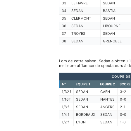
33
LE HAVRE
SEDAN
34
SEDAN
BASTIA
35
CLERMONT
SEDAN
36
SEDAN
LIBOURNE
37
TROYES
SEDAN
38
SEDAN
GRENOBLE
Lors de cette saison, Sedan a obtenu 1
meilleure affluence de spectateurs à d
COUPE DE
N°
EQUIPE 1
EQUIPE 2
SCORE
1/32 f
SEDAN
CAEN
3-2
1/16 f
SEDAN
NANTES
0-0
1/8 f
SEDAN
ANGERS
2-1
1/4 f
BORDEAUX
SEDAN
0-0
1/2 f
LYON
SEDAN
1-0