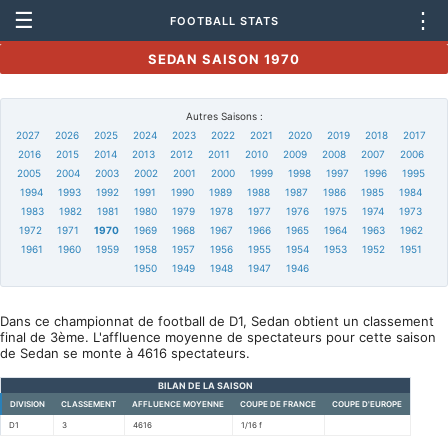
☰
⋮
FOOTBALL STATS
SEDAN SAISON 1970
Autres Saisons :
2027
2026
2025
2024
2023
2022
2021
2020
2019
2018
2017
2016
2015
2014
2013
2012
2011
2010
2009
2008
2007
2006
2005
2004
2003
2002
2001
2000
1999
1998
1997
1996
1995
1994
1993
1992
1991
1990
1989
1988
1987
1986
1985
1984
1983
1982
1981
1980
1979
1978
1977
1976
1975
1974
1973
1972
1971
1970
1969
1968
1967
1966
1965
1964
1963
1962
1961
1960
1959
1958
1957
1956
1955
1954
1953
1952
1951
1950
1949
1948
1947
1946
Dans ce championnat de football de D1, Sedan obtient un classement
final de 3ème. L'affluence moyenne de spectateurs pour cette saison
de Sedan se monte à 4616 spectateurs.
BILAN DE LA SAISON
DIVISION
CLASSEMENT
AFFLUENCE MOYENNE
COUPE DE FRANCE
COUPE D'EUROPE
D1
3
4616
1/16 f