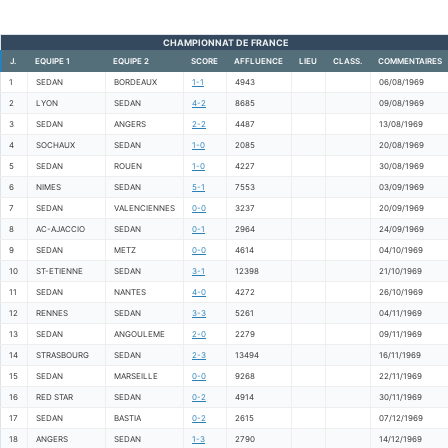
CHAMPIONNAT DE FRANCE
J.
EQUIPE 1
EQUIPE 2
SCORE
AFFLUENCE
LIEU
CLASS.
COMMENTAIRES
1
SEDAN
BORDEAUX
1-1
4943
06/08/1969
2
LYON
SEDAN
4-2
8685
09/08/1969
3
SEDAN
ANGERS
2-2
4487
13/08/1969
4
SOCHAUX
SEDAN
1-0
2085
20/08/1969
5
SEDAN
ROUEN
1-0
4227
30/08/1969
6
NIMES
SEDAN
5-1
7553
03/09/1969
7
SEDAN
VALENCIENNES
0-0
3237
20/09/1969
8
AC-AJACCIO
SEDAN
0-1
2964
24/09/1969
9
SEDAN
METZ
0-0
4614
04/10/1969
10
ST-ETIENNE
SEDAN
3-1
12398
21/10/1969
11
SEDAN
NANTES
4-0
4272
26/10/1969
12
RENNES
SEDAN
3-3
5261
04/11/1969
13
SEDAN
ANGOULEME
2-0
2279
09/11/1969
14
STRASBOURG
SEDAN
2-3
13494
16/11/1969
15
SEDAN
MARSEILLE
0-0
9268
22/11/1969
16
RED STAR
SEDAN
0-2
4914
30/11/1969
17
SEDAN
BASTIA
0-2
2615
07/12/1969
18
ANGERS
SEDAN
1-3
2790
14/12/1969