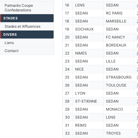
16
LENS
SEDAN
Palmarès Coupe
Confederations
17
SEDAN
RC PARIS
STADES
18
SEDAN
MARSEILLE
Stades et Affluences
19
SOCHAUX
SEDAN
DIVERS
20
SEDAN
FC NANCY
Liens
21
SEDAN
BORDEAUX
Contact
22
NIMES
SEDAN
23
SEDAN
LILLE
24
NICE
SEDAN
25
SEDAN
STRASBOURG
26
SEDAN
TOULOUSE
27
LYON
SEDAN
28
ST-ETIENNE
SEDAN
29
SEDAN
MONACO
30
SEDAN
LENS
31
REIMS
SEDAN
32
SEDAN
TROYES