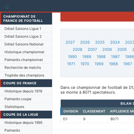
⌂
CHAMPIONNAT DE
FRANCE DE FOOTBALL
Détail Saisons Ligue 1
Détail Saisons Ligue 2
2027
2026
2025
2024
202
Détail Saisons National
2008
2007
2006
2005
Historique championnat
1990
1989
1988
1987
198
Palmarès championnat
1971
1970
1969
1968
1967
Recherche de matchs
Trophée des champions
COUPE DE FRANCE
Dans ce championnat de football de D1
Historique depuis 1918
se monte à 8071 spectateurs.
Palmarès coupe
BILAN 
Statistiques
DIVISION
CLASSEMENT
AFFLUENCE M
COUPE DE LA LIGUE
D1
9
8071
Historique depuis 1995
Palmarès