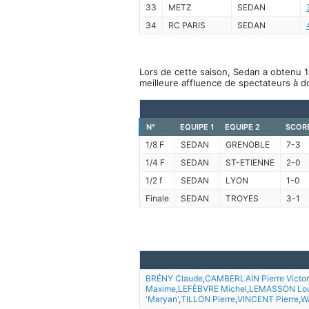
33
METZ
SEDAN
34
RC PARIS
SEDAN
Lors de cette saison, Sedan a obtenu 1
meilleure affluence de spectateurs à d
N°
EQUIPE 1
EQUIPE 2
SCOR
1/8 F
SEDAN
GRENOBLE
7-3
1/4 F
SEDAN
ST-ETIENNE
2-0
1/2 f
SEDAN
LYON
1-0
Finale
SEDAN
TROYES
3-1
BRÉNY Claude
,
CAMBERLAIN Pierre Victor
Maxime
,
LEFÈBVRE Michel
,
LEMASSON Lou
'Maryan'
,
TILLON Pierre
,
VINCENT Pierre
,
W