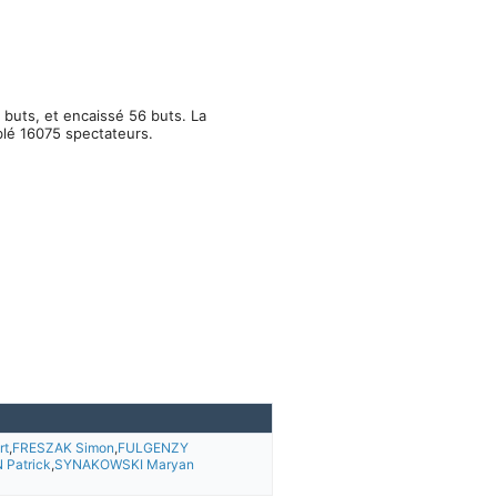
 buts, et encaissé 56 buts. La
blé 16075 spectateurs.
rt
,
FRESZAK Simon
,
FULGENZY
 Patrick
,
SYNAKOWSKI Maryan