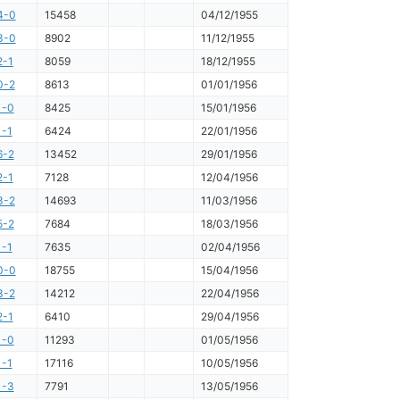
4-0
15458
04/12/1955
3-0
8902
11/12/1955
2-1
8059
18/12/1955
0-2
8613
01/01/1956
1-0
8425
15/01/1956
1-1
6424
22/01/1956
6-2
13452
29/01/1956
2-1
7128
12/04/1956
3-2
14693
11/03/1956
5-2
7684
18/03/1956
1-1
7635
02/04/1956
0-0
18755
15/04/1956
3-2
14212
22/04/1956
2-1
6410
29/04/1956
1-0
11293
01/05/1956
1-1
17116
10/05/1956
1-3
7791
13/05/1956