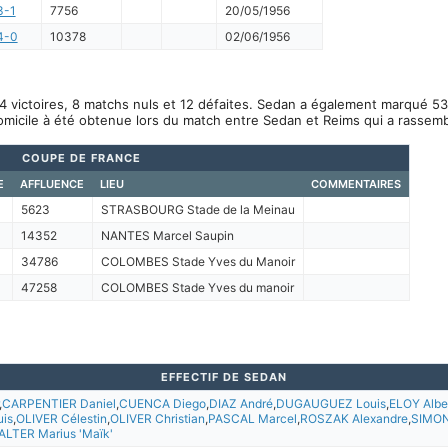
3-1
7756
20/05/1956
4-0
10378
02/06/1956
4 victoires, 8 matchs nuls et 12 défaites. Sedan a également marqué 53
omicile à été obtenue lors du match entre Sedan et Reims qui a rassem
COUPE DE FRANCE
E
AFFLUENCE
LIEU
COMMENTAIRES
5623
STRASBOURG Stade de la Meinau
14352
NANTES Marcel Saupin
34786
COLOMBES Stade Yves du Manoir
47258
COLOMBES Stade Yves du manoir
EFFECTIF DE SEDAN
,
CARPENTIER Daniel
,
CUENCA Diego
,
DIAZ André
,
DUGAUGUEZ Louis
,
ELOY Albe
is
,
OLIVER Célestin
,
OLIVER Christian
,
PASCAL Marcel
,
ROSZAK Alexandre
,
SIMON
ALTER Marius 'Maïk'