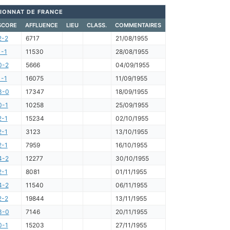
IONNAT DE FRANCE
SCORE
AFFLUENCE
LIEU
CLASS.
COMMENTAIRES
2-2
6717
21/08/1955
1-1
11530
28/08/1955
0-2
5666
04/09/1955
1-1
16075
11/09/1955
3-0
17347
18/09/1955
0-1
10258
25/09/1955
2-1
15234
02/10/1955
2-1
3123
13/10/1955
2-1
7959
16/10/1955
4-2
12277
30/10/1955
2-1
8081
01/11/1955
4-2
11540
06/11/1955
2-2
19844
13/11/1955
3-0
7146
20/11/1955
0-1
15203
27/11/1955