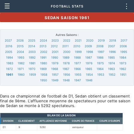
☰
⋮
FOOTBALL STATS
SEDAN SAISON 1961
Autres Saisons :
2027
2026
2025
2024
2023
2022
2021
2020
2019
2018
2017
2016
2015
2014
2013
2012
2011
2010
2009
2008
2007
2006
2005
2004
2003
2002
2001
2000
1999
1998
1997
1996
1995
1994
1993
1992
1991
1990
1989
1988
1987
1986
1985
1984
1983
1982
1981
1980
1979
1978
1977
1976
1975
1974
1973
1972
1971
1970
1969
1968
1967
1966
1965
1964
1963
1962
1961
1960
1959
1958
1957
1956
1955
1954
1953
1952
1951
1950
1949
1948
1947
1946
Dans ce championnat de football de D1, Sedan obtient un classement
final de 9ème. L'affluence moyenne de spectateurs pour cette saison
de Sedan se monte à 5292 spectateurs.
BILAN DE LA SAISON
DIVISION
CLASSEMENT
AFFLUENCE MOYENNE
COUPE DE FRANCE
COUPE D'EUROPE
D1
9
5292
vainqueur