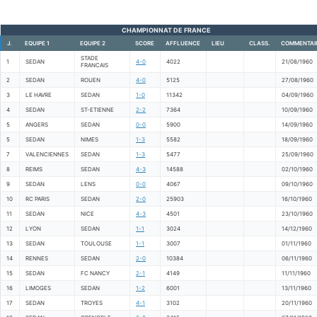
CHAMPIONNAT DE FRANCE
J.
EQUIPE 1
EQUIPE 2
SCORE
AFFLUENCE
LIEU
CLASS.
COMMENTAI
STADE
1
SEDAN
4-0
4022
21/08/1960
FRANCAIS
2
SEDAN
ROUEN
4-0
5125
27/08/1960
3
LE HAVRE
SEDAN
1-0
11342
04/09/1960
4
SEDAN
ST-ETIENNE
2-2
7364
10/09/1960
5
ANGERS
SEDAN
0-0
5900
14/09/1960
5
SEDAN
NIMES
1-3
5582
18/09/1960
7
VALENCIENNES
SEDAN
1-3
5477
25/09/1960
8
REIMS
SEDAN
4-3
14588
02/10/1960
9
SEDAN
LENS
0-0
4067
09/10/1960
10
RC PARIS
SEDAN
2-0
25903
16/10/1960
11
SEDAN
NICE
4-3
4501
23/10/1960
12
LYON
SEDAN
1-1
3024
14/12/1960
13
SEDAN
TOULOUSE
1-1
3007
01/11/1960
14
RENNES
SEDAN
2-0
10384
06/11/1960
15
SEDAN
FC NANCY
2-1
4149
11/11/1960
16
LIMOGES
SEDAN
1-2
6001
13/11/1960
17
SEDAN
TROYES
4-1
3102
20/11/1960