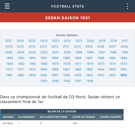
☰
⋮
FOOTBALL STATS
SEDAN SAISON 1951
Autres Saisons :
2027
2026
2025
2024
2023
2022
2021
2020
2019
2018
2017
2016
2015
2014
2013
2012
2011
2010
2009
2008
2007
2006
2005
2004
2003
2002
2001
2000
1999
1998
1997
1996
1995
1994
1993
1992
1991
1990
1989
1988
1987
1986
1985
1984
1983
1982
1981
1980
1979
1978
1977
1976
1975
1974
1973
1972
1971
1970
1969
1968
1967
1966
1965
1964
1963
1962
1961
1960
1959
1958
1957
1956
1955
1954
1953
1952
1951
1950
1949
1948
1947
1946
Dans ce championnat de football de D3-Nord, Sedan obtient un
classement final de 1er.
BILAN DE LA SAISON
DIVISION
CLASSEMENT
AFFLUENCE MOYENNE
COUPE DE FRANCE
COUPE D'EUROPE
D3-Nord
1
0
1/8 f