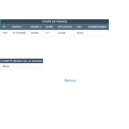
COUPE DE FRANCE
N°
EQUIPE 1
EQUIPE 2
SCORE
AFFLUENCE
LIEU
COMMENTAIRES
1/8 f
ST-ETIENNE
SEDAN
3-1
22046
Reims
COMPTE RENDU DE LA SAISON
Reims
Retour