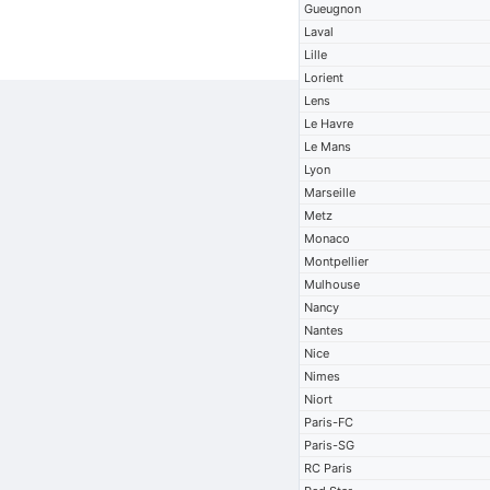
Gueugnon
Laval
Lille
Lorient
Lens
Le Havre
Le Mans
Lyon
Marseille
Metz
Monaco
Montpellier
Mulhouse
Nancy
Nantes
Nice
Nimes
Niort
Paris-FC
Paris-SG
RC Paris