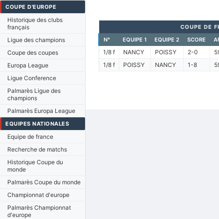
COUPE D'EUROPE
Historique des clubs
français
COUPE DE 
Ligue des champions
N°
EQUIPE 1
EQUIPE 2
SCORE
A
1/8 f
NANCY
POISSY
2-0
5
Coupe des coupes
1/8 f
POISSY
NANCY
1-8
5
Europa League
Ligue Conference
Palmarès Ligue des
champions
Palmarès Europa League
EQUIPES NATIONALES
Equipe de france
Recherche de matchs
Historique Coupe du
monde
Palmarès Coupe du monde
Championnat d'europe
Palmarès Championnat
d'europe