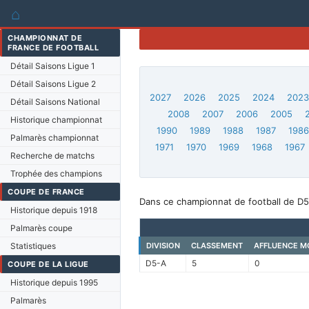
⌂
CHAMPIONNAT DE
FRANCE DE FOOTBALL
Détail Saisons Ligue 1
Détail Saisons Ligue 2
2027
2026
2025
2024
202
Détail Saisons National
2008
2007
2006
2005
Historique championnat
1990
1989
1988
1987
198
Palmarès championnat
1971
1970
1969
1968
1967
Recherche de matchs
Trophée des champions
COUPE DE FRANCE
Dans ce championnat de football de D5
Historique depuis 1918
Palmarès coupe
Statistiques
DIVISION
CLASSEMENT
AFFLUENCE M
D5-A
5
0
COUPE DE LA LIGUE
Historique depuis 1995
Palmarès