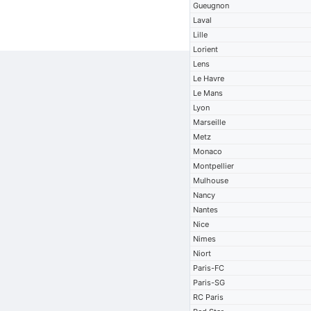
Gueugnon
Laval
Lille
Lorient
Lens
Le Havre
Le Mans
Lyon
Marseille
Metz
Monaco
Montpellier
Mulhouse
Nancy
Nantes
Nice
Nimes
Niort
Paris-FC
Paris-SG
RC Paris