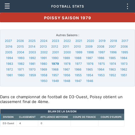
☰
⋮
FOOTBALL STATS
POISSY SAISON 1979
Autres Saisons :
2027
2026
2025
2024
2023
2022
2021
2020
2019
2018
2017
2016
2015
2014
2013
2012
2011
2010
2009
2008
2007
2006
2005
2004
2003
2002
2001
2000
1999
1998
1997
1996
1995
1994
1993
1992
1991
1990
1989
1988
1987
1986
1985
1984
1983
1982
1981
1980
1979
1978
1977
1976
1975
1974
1973
1972
1971
1970
1969
1968
1967
1966
1965
1964
1963
1962
1961
1960
1959
1958
1957
1956
1955
1954
1953
1952
1951
1950
1949
1948
1947
1946
Dans ce championnat de football de D3-Ouest, Poissy obtient un
classement final de 4ème.
BILAN DE LA SAISON
DIVISION
CLASSEMENT
AFFLUENCE MOYENNE
COUPE DE FRANCE
COUPE D'EUROPE
D3-Ouest
4
0