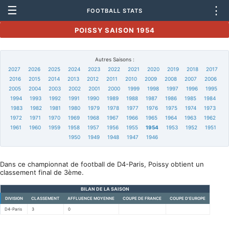
☰
⋮
FOOTBALL STATS
POISSY SAISON 1954
Autres Saisons :
2027
2026
2025
2024
2023
2022
2021
2020
2019
2018
2017
2016
2015
2014
2013
2012
2011
2010
2009
2008
2007
2006
2005
2004
2003
2002
2001
2000
1999
1998
1997
1996
1995
1994
1993
1992
1991
1990
1989
1988
1987
1986
1985
1984
1983
1982
1981
1980
1979
1978
1977
1976
1975
1974
1973
1972
1971
1970
1969
1968
1967
1966
1965
1964
1963
1962
1961
1960
1959
1958
1957
1956
1955
1954
1953
1952
1951
1950
1949
1948
1947
1946
Dans ce championnat de football de D4-Paris, Poissy obtient un
classement final de 3ème.
BILAN DE LA SAISON
DIVISION
CLASSEMENT
AFFLUENCE MOYENNE
COUPE DE FRANCE
COUPE D'EUROPE
D4-Paris
3
0