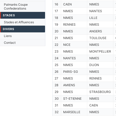
16
CAEN
NIMES
Palmarès Coupe
Confederations
17
NIMES
NANTES
STADES
18
NIMES
LILLE
Stades et Affluences
19
RENNES
NIMES
DIVERS
20
NIMES
ANGERS
Liens
21
NIMES
TOULOUSE
Contact
22
NICE
NIMES
23
NIMES
MONTPELLIER
24
NANTES
NIMES
25
NIMES
DIJON
26
PARIS-SG
NIMES
27
NIMES
RENNES
28
AMIENS
NIMES
29
NIMES
STRASBOURG
30
ST-ETIENNE
NIMES
31
NIMES
CAEN
32
MARSEILLE
NIMES