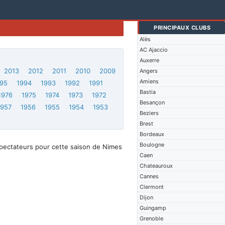
PRINCIPAUX CLUBS
Alès
AC Ajaccio
Auxerre
2013
2012
2011
2010
2009
Angers
Amiens
95
1994
1993
1992
1991
Bastia
1976
1975
1974
1973
1972
Besançon
1957
1956
1955
1954
1953
Beziers
Brest
Bordeaux
Boulogne
spectateurs pour cette saison de Nimes
Caen
Chateauroux
Cannes
Clermont
Dijon
Guingamp
Grenoble