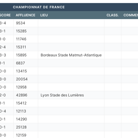
CHAMPIONNAT DE FRANCE
SCORE
AFFLUENCE
LIEU
CLASS.
COMMEN
3-4
9534
3-1
15285
1-0
11746
2-4
15311
3-3
15895
Bordeaux Stade Matmut-Atlantique
1-1
6837
0-0
13415
3-0
20054
0-0
12958
2-0
42896
Lyon Stade des Lumières
1-1
15412
0-4
12113
0-1
14290
0-1
25128
3-0
12159