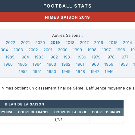
FOOTBALL STATS
NIMES SAISON 2019
Autres Saisons :
3
2022
2021
2020
2019
2018
2017
2016
2015
2014
2004
2003
2002
2001
2000
1999
1998
1997
1996
19
6
1985
1984
1983
1982
1981
1980
1979
1978
1977
1966
1965
1964
1963
1962
1961
1960
1959
1958
1952
1951
1950
1949
1948
1947
1946
, Nimes obtient un classement final de 9ème. L'affluence moyenne de 
BILAN DE LA SAISON
OYENNE
COUPE DE FRANCE
COUPE DE LA LIGUE
COUPE D'EUROPE
1/8 f