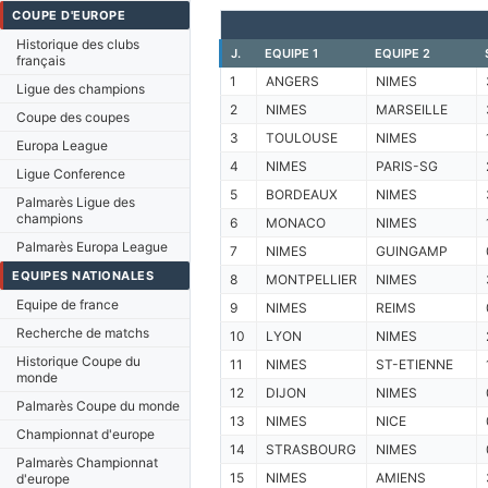
COUPE D'EUROPE
Historique des clubs
J.
EQUIPE 1
EQUIPE 2
français
1
ANGERS
NIMES
Ligue des champions
2
NIMES
MARSEILLE
Coupe des coupes
3
TOULOUSE
NIMES
Europa League
4
NIMES
PARIS-SG
Ligue Conference
5
BORDEAUX
NIMES
Palmarès Ligue des
champions
6
MONACO
NIMES
Palmarès Europa League
7
NIMES
GUINGAMP
EQUIPES NATIONALES
8
MONTPELLIER
NIMES
Equipe de france
9
NIMES
REIMS
Recherche de matchs
10
LYON
NIMES
Historique Coupe du
11
NIMES
ST-ETIENNE
monde
12
DIJON
NIMES
Palmarès Coupe du monde
13
NIMES
NICE
Championnat d'europe
14
STRASBOURG
NIMES
Palmarès Championnat
15
NIMES
AMIENS
d'europe