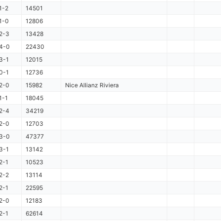
1-2
14501
1-0
12806
2-3
13428
4-0
22430
3-1
12015
0-1
12736
2-0
15982
Nice Allianz Riviera
1-1
18045
2-4
34219
2-0
12703
3-0
47377
3-1
13142
2-1
10523
2-2
13114
2-1
22595
2-0
12183
2-1
62614