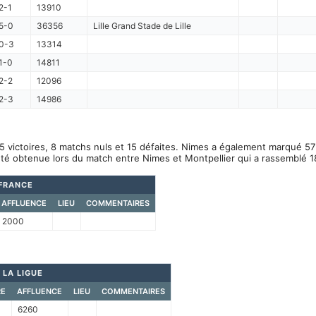
2-1
13910
5-0
36356
Lille Grand Stade de Lille
0-3
13314
1-0
14811
2-2
12096
2-3
14986
5 victoires, 8 matchs nuls et 15 défaites. Nimes a également marqué 57 
été obtenue lors du match entre Nimes et Montpellier qui a rassemblé 
FRANCE
AFFLUENCE
LIEU
COMMENTAIRES
2000
 LA LIGUE
E
AFFLUENCE
LIEU
COMMENTAIRES
6260