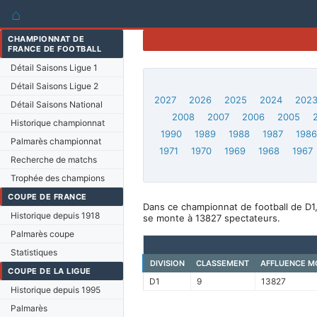
⌂
CHAMPIONNAT DE
FRANCE DE FOOTBALL
Détail Saisons Ligue 1
Détail Saisons Ligue 2
2027
2026
2025
2024
202
Détail Saisons National
2008
2007
2006
2005
Historique championnat
1990
1989
1988
1987
198
Palmarès championnat
1971
1970
1969
1968
1967
Recherche de matchs
Trophée des champions
COUPE DE FRANCE
Dans ce championnat de football de D1
Historique depuis 1918
se monte à 13827 spectateurs.
Palmarès coupe
Statistiques
DIVISION
CLASSEMENT
AFFLUENCE M
COUPE DE LA LIGUE
D1
9
13827
Historique depuis 1995
Palmarès