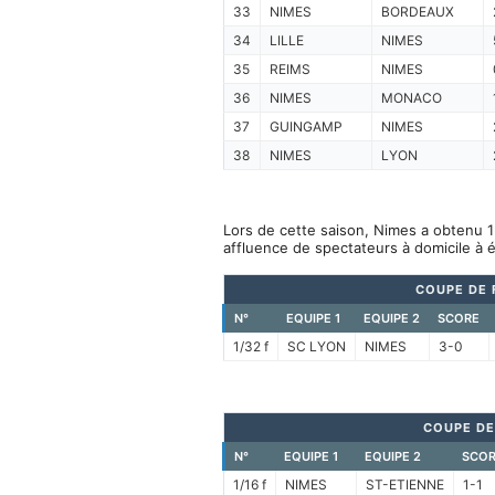
33
NIMES
BORDEAUX
34
LILLE
NIMES
35
REIMS
NIMES
36
NIMES
MONACO
37
GUINGAMP
NIMES
38
NIMES
LYON
Lors de cette saison, Nimes a obtenu 1
affluence de spectateurs à domicile à 
COUPE DE 
N°
EQUIPE 1
EQUIPE 2
SCORE
1/32 f
SC LYON
NIMES
3-0
COUPE DE
N°
EQUIPE 1
EQUIPE 2
SCOR
1/16 f
NIMES
ST-ETIENNE
1-1