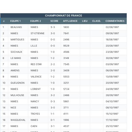
CHAMPIONNAT DE FRANCE
J.
EQUIPE 1
EQUIPE 2
SCORE
AFFLUENCE
LIEU
CLASS.
COMMENTAIRES
1
BEAUVAIS
NIMES
5-3
1800
02/08/1997
2
NIMES
ST-ETIENNE
3-0
7641
09/08/1997
3
MARTIGUES
NIMES
0-0
2496
18/08/1997
4
NIMES
LILLE
0-0
9529
20/08/1997
5
SOCHAUX
NIMES
1-0
4586
23/08/1997
6
LE MANS
NIMES
1-2
3149
30/08/1997
7
NIMES
RED STAR
2-2
7545
03/09/1997
8
AMIENS
NIMES
2-0
3409
06/09/1997
9
NIMES
VALENCE
1-2
5553
13/09/1997
10
GUEUGNON
NIMES
1-0
3251
20/09/1997
11
NIMES
LORIENT
1-0
5724
24/09/1997
12
MULHOUSE
NIMES
3-2
2466
28/09/1997
13
NIMES
NANCY
0-3
5861
04/10/1997
14
NICE
NIMES
3-0
3711
08/10/1997
15
NIMES
TROYES
1-1
4111
15/10/1997
16
WASQUEHAL
NIMES
0-1
1996
17/10/1997
17
NIMES
CAEN
3-1
4537
25/10/1997