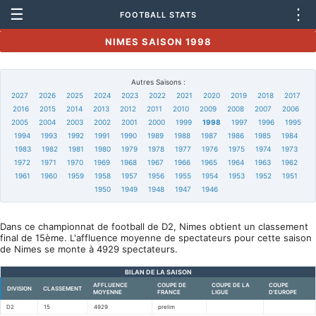
☰
⋮
FOOTBALL STATS
NIMES SAISON 1998
Autres Saisons :
2027
2026
2025
2024
2023
2022
2021
2020
2019
2018
2017
2016
2015
2014
2013
2012
2011
2010
2009
2008
2007
2006
2005
2004
2003
2002
2001
2000
1999
1998
1997
1996
1995
1994
1993
1992
1991
1990
1989
1988
1987
1986
1985
1984
1983
1982
1981
1980
1979
1978
1977
1976
1975
1974
1973
1972
1971
1970
1969
1968
1967
1966
1965
1964
1963
1962
1961
1960
1959
1958
1957
1956
1955
1954
1953
1952
1951
1950
1949
1948
1947
1946
Dans ce championnat de football de D2, Nimes obtient un classement
final de 15ème. L'affluence moyenne de spectateurs pour cette saison
de Nimes se monte à 4929 spectateurs.
BILAN DE LA SAISON
AFFLUENCE
COUPE DE
COUPE DE LA
COUPE
DIVISION
CLASSEMENT
MOYENNE
FRANCE
LIGUE
D'EUROPE
D2
15
4929
prelim