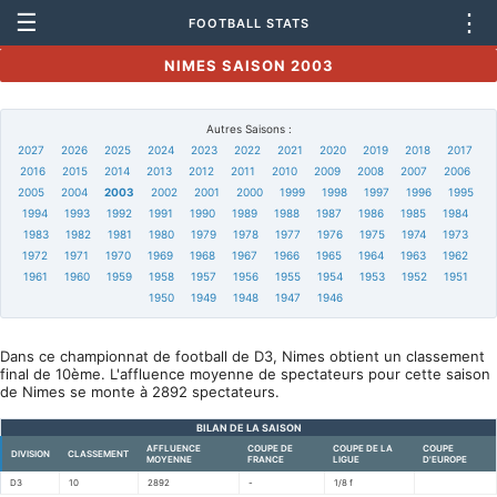
☰
⋮
FOOTBALL STATS
NIMES SAISON 2003
Autres Saisons :
2027
2026
2025
2024
2023
2022
2021
2020
2019
2018
2017
2016
2015
2014
2013
2012
2011
2010
2009
2008
2007
2006
2005
2004
2003
2002
2001
2000
1999
1998
1997
1996
1995
1994
1993
1992
1991
1990
1989
1988
1987
1986
1985
1984
1983
1982
1981
1980
1979
1978
1977
1976
1975
1974
1973
1972
1971
1970
1969
1968
1967
1966
1965
1964
1963
1962
1961
1960
1959
1958
1957
1956
1955
1954
1953
1952
1951
1950
1949
1948
1947
1946
Dans ce championnat de football de D3, Nimes obtient un classement
final de 10ème. L'affluence moyenne de spectateurs pour cette saison
de Nimes se monte à 2892 spectateurs.
BILAN DE LA SAISON
AFFLUENCE
COUPE DE
COUPE DE LA
COUPE
DIVISION
CLASSEMENT
MOYENNE
FRANCE
LIGUE
D'EUROPE
D3
10
2892
-
1/8 f