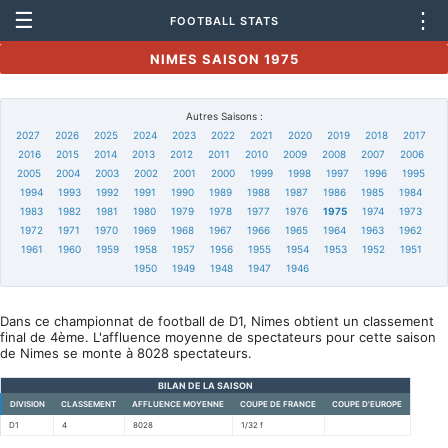
☰
⋮
FOOTBALL STATS
NIMES SAISON 1975
Autres Saisons :
2027
2026
2025
2024
2023
2022
2021
2020
2019
2018
2017
2016
2015
2014
2013
2012
2011
2010
2009
2008
2007
2006
2005
2004
2003
2002
2001
2000
1999
1998
1997
1996
1995
1994
1993
1992
1991
1990
1989
1988
1987
1986
1985
1984
1983
1982
1981
1980
1979
1978
1977
1976
1975
1974
1973
1972
1971
1970
1969
1968
1967
1966
1965
1964
1963
1962
1961
1960
1959
1958
1957
1956
1955
1954
1953
1952
1951
1950
1949
1948
1947
1946
Dans ce championnat de football de D1, Nimes obtient un classement
final de 4ème. L'affluence moyenne de spectateurs pour cette saison
de Nimes se monte à 8028 spectateurs.
BILAN DE LA SAISON
DIVISION
CLASSEMENT
AFFLUENCE MOYENNE
COUPE DE FRANCE
COUPE D'EUROPE
D1
4
8028
1/32 f