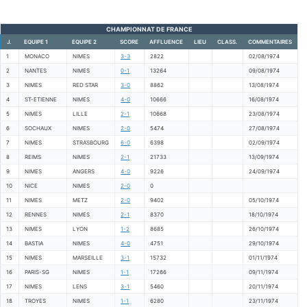
CHAMPIONNAT DE FRANCE
J.
EQUIPE 1
EQUIPE 2
SCORE
AFFLUENCE
LIEU
CLASS.
COMMENTAIRES
1
MONACO
NIMES
3-3
2822
02/08/1974
2
NANTES
NIMES
0-1
13264
09/08/1974
3
NIMES
RED STAR
3-0
8862
13/08/1974
4
ST-ETIENNE
NIMES
4-0
10666
16/08/1974
5
NIMES
LILLE
2-1
10668
23/08/1974
6
SOCHAUX
NIMES
2-0
5474
27/08/1974
7
NIMES
STRASBOURG
6-0
6398
02/09/1974
8
REIMS
NIMES
2-1
21733
13/09/1974
9
NIMES
ANGERS
4-0
9226
24/09/1974
10
NICE
NIMES
2-0
0
11
NIMES
METZ
2-0
9402
05/10/1974
12
RENNES
NIMES
2-1
8370
18/10/1974
13
NIMES
LYON
1-2
8685
26/10/1974
14
BASTIA
NIMES
4-0
4751
29/10/1974
15
NIMES
MARSEILLE
3-1
15732
01/11/1974
16
PARIS-SG
NIMES
1-1
17266
09/11/1974
17
NIMES
LENS
3-1
5460
20/11/1974
18
TROYES
NIMES
1-1
6280
23/11/1974