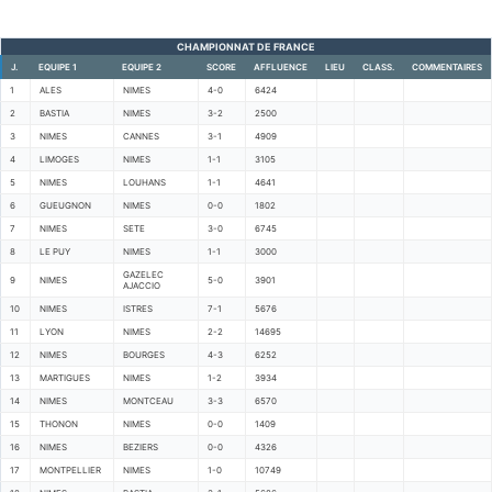
CHAMPIONNAT DE FRANCE
J.
EQUIPE 1
EQUIPE 2
SCORE
AFFLUENCE
LIEU
CLASS.
COMMENTAIRES
1
ALES
NIMES
4-0
6424
2
BASTIA
NIMES
3-2
2500
3
NIMES
CANNES
3-1
4909
4
LIMOGES
NIMES
1-1
3105
5
NIMES
LOUHANS
1-1
4641
6
GUEUGNON
NIMES
0-0
1802
7
NIMES
SETE
3-0
6745
8
LE PUY
NIMES
1-1
3000
GAZELEC
9
NIMES
5-0
3901
AJACCIO
10
NIMES
ISTRES
7-1
5676
11
LYON
NIMES
2-2
14695
12
NIMES
BOURGES
4-3
6252
13
MARTIGUES
NIMES
1-2
3934
14
NIMES
MONTCEAU
3-3
6570
15
THONON
NIMES
0-0
1409
16
NIMES
BEZIERS
0-0
4326
17
MONTPELLIER
NIMES
1-0
10749