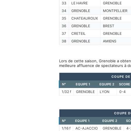
33
LE HAVRE
GRENOBLE
34
GRENOBLE
MONTPELLIER
35
CHATEAUROUX
GRENOBLE
36
GRENOBLE
BREST
37
CRETEIL
GRENOBLE
38
GRENOBLE
AMIENS
Lors de cette saison, Grenoble a obten
meilleure affluence de spectateurs à d
COUPE DE
N°
EQUIPE 1
EQUIPE 2
SCORE
1/32 f
GRENOBLE
LYON
0-4
COUPE D
N°
EQUIPE 1
EQUIPE 2
SC
1/16 f
AC-AJACCIO
GRENOBLE
4-