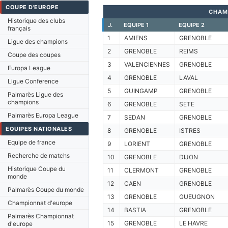
COUPE D'EUROPE
CHAM
Historique des clubs
J.
EQUIPE 1
EQUIPE 2
français
1
AMIENS
GRENOBLE
Ligue des champions
2
GRENOBLE
REIMS
Coupe des coupes
3
VALENCIENNES
GRENOBLE
Europa League
4
GRENOBLE
LAVAL
Ligue Conference
5
GUINGAMP
GRENOBLE
Palmarès Ligue des
champions
6
GRENOBLE
SETE
Palmarès Europa League
7
SEDAN
GRENOBLE
EQUIPES NATIONALES
8
GRENOBLE
ISTRES
Equipe de france
9
LORIENT
GRENOBLE
Recherche de matchs
10
GRENOBLE
DIJON
Historique Coupe du
11
CLERMONT
GRENOBLE
monde
12
CAEN
GRENOBLE
Palmarès Coupe du monde
13
GRENOBLE
GUEUGNON
Championnat d'europe
14
BASTIA
GRENOBLE
Palmarès Championnat
15
GRENOBLE
LE HAVRE
d'europe