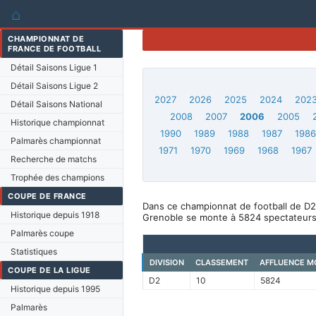
⌂
CHAMPIONNAT DE
FRANCE DE FOOTBALL
Détail Saisons Ligue 1
Détail Saisons Ligue 2
2027
2026
2025
2024
202
Détail Saisons National
2008
2007
2006
2005
Historique championnat
1990
1989
1988
1987
198
Palmarès championnat
1971
1970
1969
1968
1967
Recherche de matchs
Trophée des champions
COUPE DE FRANCE
Dans ce championnat de football de D2
Historique depuis 1918
Grenoble se monte à 5824 spectateurs
Palmarès coupe
Statistiques
DIVISION
CLASSEMENT
AFFLUENCE M
COUPE DE LA LIGUE
D2
10
5824
Historique depuis 1995
Palmarès