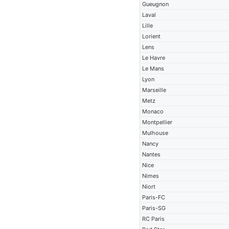
Gueugnon
Laval
Lille
Lorient
Lens
Le Havre
Le Mans
Lyon
Marseille
Metz
Monaco
Montpellier
Mulhouse
Nancy
Nantes
Nice
Nimes
Niort
Paris-FC
Paris-SG
RC Paris