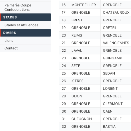
16
MONTPELLIER
GRENOBLE
Palmarès Coupe
Confederations
17
GRENOBLE
CHATEAUROUX
STADES
18
BREST
GRENOBLE
Stades et Affluences
19
GRENOBLE
CRETEIL
DIVERS
20
REIMS
GRENOBLE
Liens
21
GRENOBLE
VALENCIENNES
Contact
22
LAVAL
GRENOBLE
23
GRENOBLE
GUINGAMP
24
SETE
GRENOBLE
25
GRENOBLE
SEDAN
26
ISTRES
GRENOBLE
27
GRENOBLE
LORIENT
28
DIJON
GRENOBLE
29
GRENOBLE
CLERMONT
30
GRENOBLE
CAEN
31
GUEUGNON
GRENOBLE
32
GRENOBLE
BASTIA