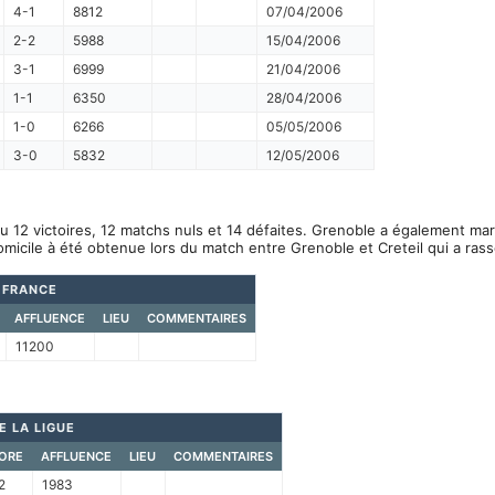
4-1
8812
07/04/2006
2-2
5988
15/04/2006
3-1
6999
21/04/2006
1-1
6350
28/04/2006
1-0
6266
05/05/2006
3-0
5832
12/05/2006
u 12 victoires, 12 matchs nuls et 14 défaites. Grenoble a également ma
omicile à été obtenue lors du match entre Grenoble et Creteil qui a ra
 FRANCE
AFFLUENCE
LIEU
COMMENTAIRES
11200
E LA LIGUE
ORE
AFFLUENCE
LIEU
COMMENTAIRES
2
1983