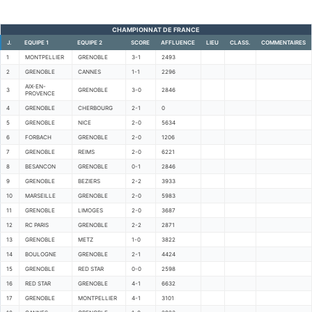
CHAMPIONNAT DE FRANCE
J.
EQUIPE 1
EQUIPE 2
SCORE
AFFLUENCE
LIEU
CLASS.
COMMENTAIRES
1
MONTPELLIER
GRENOBLE
3-1
2493
2
GRENOBLE
CANNES
1-1
2296
AIX-EN-
3
GRENOBLE
3-0
2846
PROVENCE
4
GRENOBLE
CHERBOURG
2-1
0
5
GRENOBLE
NICE
2-0
5634
6
FORBACH
GRENOBLE
2-0
1206
7
GRENOBLE
REIMS
2-0
6221
8
BESANCON
GRENOBLE
0-1
2846
9
GRENOBLE
BEZIERS
2-2
3933
10
MARSEILLE
GRENOBLE
2-0
5983
11
GRENOBLE
LIMOGES
2-0
3687
12
RC PARIS
GRENOBLE
2-2
2871
13
GRENOBLE
METZ
1-0
3822
14
BOULOGNE
GRENOBLE
2-1
4424
15
GRENOBLE
RED STAR
0-0
2598
16
RED STAR
GRENOBLE
4-1
6632
17
GRENOBLE
MONTPELLIER
4-1
3101