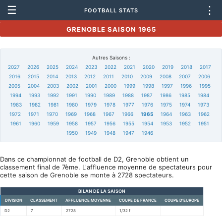
☰
⋮
FOOTBALL STATS
GRENOBLE SAISON 1965
Autres Saisons :
2027
2026
2025
2024
2023
2022
2021
2020
2019
2018
2017
2016
2015
2014
2013
2012
2011
2010
2009
2008
2007
2006
2005
2004
2003
2002
2001
2000
1999
1998
1997
1996
1995
1994
1993
1992
1991
1990
1989
1988
1987
1986
1985
1984
1983
1982
1981
1980
1979
1978
1977
1976
1975
1974
1973
1972
1971
1970
1969
1968
1967
1966
1965
1964
1963
1962
1961
1960
1959
1958
1957
1956
1955
1954
1953
1952
1951
1950
1949
1948
1947
1946
Dans ce championnat de football de D2, Grenoble obtient un
classement final de 7ème. L'affluence moyenne de spectateurs pour
cette saison de Grenoble se monte à 2728 spectateurs.
BILAN DE LA SAISON
DIVISION
CLASSEMENT
AFFLUENCE MOYENNE
COUPE DE FRANCE
COUPE D'EUROPE
D2
7
2728
1/32 f