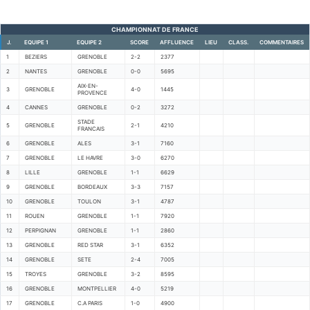
CHAMPIONNAT DE FRANCE
J.
EQUIPE 1
EQUIPE 2
SCORE
AFFLUENCE
LIEU
CLASS.
COMMENTAIRES
1
BEZIERS
GRENOBLE
2-2
2377
2
NANTES
GRENOBLE
0-0
5695
AIX-EN-
3
GRENOBLE
4-0
1445
PROVENCE
4
CANNES
GRENOBLE
0-2
3272
STADE
5
GRENOBLE
2-1
4210
FRANCAIS
6
GRENOBLE
ALES
3-1
7160
7
GRENOBLE
LE HAVRE
3-0
6270
8
LILLE
GRENOBLE
1-1
6629
9
GRENOBLE
BORDEAUX
3-3
7157
10
GRENOBLE
TOULON
3-1
4787
11
ROUEN
GRENOBLE
1-1
7920
12
PERPIGNAN
GRENOBLE
1-1
2860
13
GRENOBLE
RED STAR
3-1
6352
14
GRENOBLE
SETE
2-4
7005
15
TROYES
GRENOBLE
3-2
8595
16
GRENOBLE
MONTPELLIER
4-0
5219
17
GRENOBLE
C.A PARIS
1-0
4900