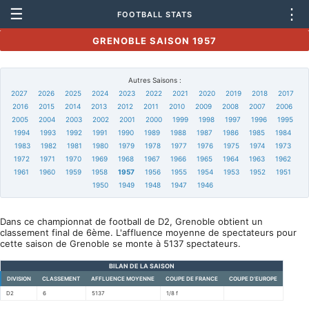
☰
⋮
FOOTBALL STATS
GRENOBLE SAISON 1957
Autres Saisons :
2027
2026
2025
2024
2023
2022
2021
2020
2019
2018
2017
2016
2015
2014
2013
2012
2011
2010
2009
2008
2007
2006
2005
2004
2003
2002
2001
2000
1999
1998
1997
1996
1995
1994
1993
1992
1991
1990
1989
1988
1987
1986
1985
1984
1983
1982
1981
1980
1979
1978
1977
1976
1975
1974
1973
1972
1971
1970
1969
1968
1967
1966
1965
1964
1963
1962
1961
1960
1959
1958
1957
1956
1955
1954
1953
1952
1951
1950
1949
1948
1947
1946
Dans ce championnat de football de D2, Grenoble obtient un
classement final de 6ème. L'affluence moyenne de spectateurs pour
cette saison de Grenoble se monte à 5137 spectateurs.
BILAN DE LA SAISON
DIVISION
CLASSEMENT
AFFLUENCE MOYENNE
COUPE DE FRANCE
COUPE D'EUROPE
D2
6
5137
1/8 f