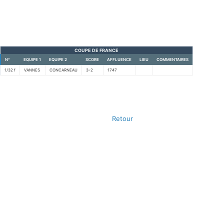
COUPE DE FRANCE
N°
EQUIPE 1
EQUIPE 2
SCORE
AFFLUENCE
LIEU
COMMENTAIRES
1/32 f
VANNES
CONCARNEAU
3-2
1747
Retour