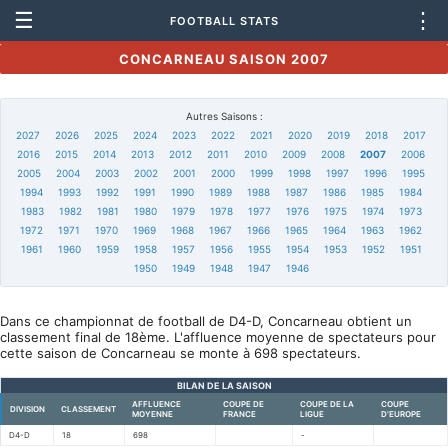
☰
⋮
FOOTBALL STATS
CONCARNEAU SAISON 2007
Autres Saisons :
2027
2026
2025
2024
2023
2022
2021
2020
2019
2018
2017
2016
2015
2014
2013
2012
2011
2010
2009
2008
2007
2006
2005
2004
2003
2002
2001
2000
1999
1998
1997
1996
1995
1994
1993
1992
1991
1990
1989
1988
1987
1986
1985
1984
1983
1982
1981
1980
1979
1978
1977
1976
1975
1974
1973
1972
1971
1970
1969
1968
1967
1966
1965
1964
1963
1962
1961
1960
1959
1958
1957
1956
1955
1954
1953
1952
1951
1950
1949
1948
1947
1946
Dans ce championnat de football de D4-D, Concarneau obtient un
classement final de 18ème. L'affluence moyenne de spectateurs pour
cette saison de Concarneau se monte à 698 spectateurs.
BILAN DE LA SAISON
AFFLUENCE
COUPE DE
COUPE DE LA
COUPE
DIVISION
CLASSEMENT
MOYENNE
FRANCE
LIGUE
D'EUROPE
D4-D
18
698
-