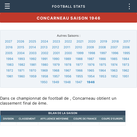
☰
⋮
FOOTBALL STATS
CONCARNEAU SAISON 1946
Autres Saisons :
2027
2026
2025
2024
2023
2022
2021
2020
2019
2018
2017
2016
2015
2014
2013
2012
2011
2010
2009
2008
2007
2006
2005
2004
2003
2002
2001
2000
1999
1998
1997
1996
1995
1994
1993
1992
1991
1990
1989
1988
1987
1986
1985
1984
1983
1982
1981
1980
1979
1978
1977
1976
1975
1974
1973
1972
1971
1970
1969
1968
1967
1966
1965
1964
1963
1962
1961
1960
1959
1958
1957
1956
1955
1954
1953
1952
1951
1950
1949
1948
1947
1946
Dans ce championnat de football de , Concarneau obtient un
classement final de ème.
BILAN DE LA SAISON
DIVISION
CLASSEMENT
AFFLUENCE MOYENNE
COUPE DE FRANCE
COUPE D'EUROPE