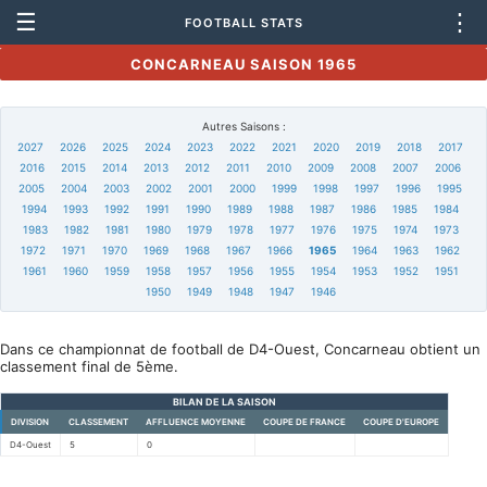
☰
⋮
FOOTBALL STATS
CONCARNEAU SAISON 1965
Autres Saisons :
2027
2026
2025
2024
2023
2022
2021
2020
2019
2018
2017
2016
2015
2014
2013
2012
2011
2010
2009
2008
2007
2006
2005
2004
2003
2002
2001
2000
1999
1998
1997
1996
1995
1994
1993
1992
1991
1990
1989
1988
1987
1986
1985
1984
1983
1982
1981
1980
1979
1978
1977
1976
1975
1974
1973
1972
1971
1970
1969
1968
1967
1966
1965
1964
1963
1962
1961
1960
1959
1958
1957
1956
1955
1954
1953
1952
1951
1950
1949
1948
1947
1946
Dans ce championnat de football de D4-Ouest, Concarneau obtient un
classement final de 5ème.
BILAN DE LA SAISON
DIVISION
CLASSEMENT
AFFLUENCE MOYENNE
COUPE DE FRANCE
COUPE D'EUROPE
D4-Ouest
5
0