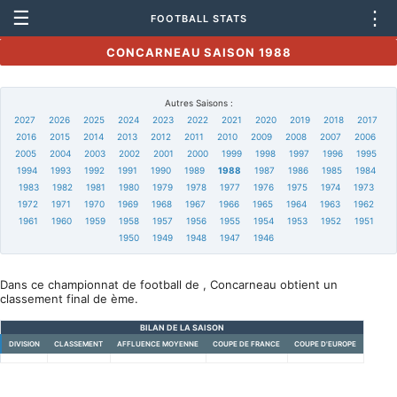
☰
⋮
FOOTBALL STATS
CONCARNEAU SAISON 1988
Autres Saisons :
2027
2026
2025
2024
2023
2022
2021
2020
2019
2018
2017
2016
2015
2014
2013
2012
2011
2010
2009
2008
2007
2006
2005
2004
2003
2002
2001
2000
1999
1998
1997
1996
1995
1994
1993
1992
1991
1990
1989
1988
1987
1986
1985
1984
1983
1982
1981
1980
1979
1978
1977
1976
1975
1974
1973
1972
1971
1970
1969
1968
1967
1966
1965
1964
1963
1962
1961
1960
1959
1958
1957
1956
1955
1954
1953
1952
1951
1950
1949
1948
1947
1946
Dans ce championnat de football de , Concarneau obtient un
classement final de ème.
BILAN DE LA SAISON
DIVISION
CLASSEMENT
AFFLUENCE MOYENNE
COUPE DE FRANCE
COUPE D'EUROPE