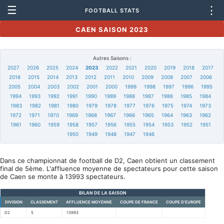
☰
⋮
FOOTBALL STATS
CAEN SAISON 2023
Autres Saisons :
2027
2026
2025
2024
2023
2022
2021
2020
2019
2018
2017
2016
2015
2014
2013
2012
2011
2010
2009
2008
2007
2006
2005
2004
2003
2002
2001
2000
1999
1998
1997
1996
1995
1994
1993
1992
1991
1990
1989
1988
1987
1986
1985
1984
1983
1982
1981
1980
1979
1978
1977
1976
1975
1974
1973
1972
1971
1970
1969
1968
1967
1966
1965
1964
1963
1962
1961
1960
1959
1958
1957
1956
1955
1954
1953
1952
1951
1950
1949
1948
1947
1946
Dans ce championnat de football de D2, Caen obtient un classement
final de 5ème. L'affluence moyenne de spectateurs pour cette saison
de Caen se monte à 13993 spectateurs.
BILAN DE LA SAISON
DIVISION
CLASSEMENT
AFFLUENCE MOYENNE
COUPE DE FRANCE
COUPE D'EUROPE
D2
5
13993