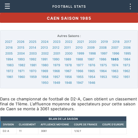
☰
⋮
FOOTBALL STATS
CAEN SAISON 1985
Autres Saisons :
2027
2026
2025
2024
2023
2022
2021
2020
2019
2018
2017
2016
2015
2014
2013
2012
2011
2010
2009
2008
2007
2006
2005
2004
2003
2002
2001
2000
1999
1998
1997
1996
1995
1994
1993
1992
1991
1990
1989
1988
1987
1986
1985
1984
1983
1982
1981
1980
1979
1978
1977
1976
1975
1974
1973
1972
1971
1970
1969
1968
1967
1966
1965
1964
1963
1962
1961
1960
1959
1958
1957
1956
1955
1954
1953
1952
1951
1950
1949
1948
1947
1946
Dans ce championnat de football de D2-A, Caen obtient un classement
final de 11ème. L'affluence moyenne de spectateurs pour cette saison
de Caen se monte à 3061 spectateurs.
BILAN DE LA SAISON
DIVISION
CLASSEMENT
AFFLUENCE MOYENNE
COUPE DE FRANCE
COUPE D'EUROPE
D2-A
11
3061
1/32 f