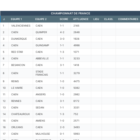
CHAMPIONNAT DE FRANCE
J.
EQUIPE 1
EQUIPE 2
SCORE
AFFLUENCE
LIEU
CLASS.
COMMENTAIRES
1
VALENCIENNES
CAEN
1-1
2165
2
CAEN
QUIMPER
4-2
2848
3
DUNKERQUE
CAEN
3-0
1926
4
CAEN
GUINGAMP
1-1
4998
5
RED STAR
CAEN
1-3
1071
6
CAEN
ABBEVILLE
1-1
3233
7
BESANCON
CAEN
3-1
1418
STADE
8
CAEN
1-1
3279
FRANCAIS
9
REIMS
CAEN
1-0
4475
10
LE HAVRE
CAEN
1-0
5082
11
CAEN
ANGERS
1-0
2982
12
RENNES
CAEN
3-1
6172
13
CAEN
SEDAN
1-1
3331
14
CHATEAUROUX
CAEN
1-3
752
15
CAEN
AMIENS
1-0
2571
16
ORLEANS
CAEN
2-0
3493
17
CAEN
MULHOUSE
0-1
5993